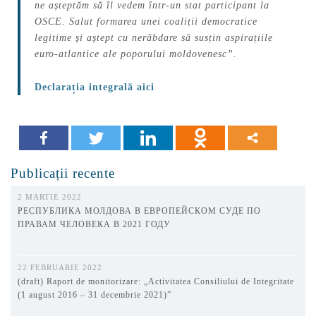
ne așteptăm să îl vedem într-un stat participant la
OSCE. Salut formarea unei coaliții democratice
legitime și aștept cu nerăbdare să susțin aspirațiile
euro-atlantice ale poporului moldovenesc”.
Declarația integrală aici
Publicații recente
2 MARTIE 2022
РЕСПУБЛИКА МОЛДОВА В ЕВРОПЕЙСКОМ СУДЕ ПО
ПРАВАМ ЧЕЛОВЕКА В 2021 ГОДУ
22 FEBRUARIE 2022
(draft) Raport de monitorizare: „Activitatea Consiliului de Integritate
(1 august 2016 – 31 decembrie 2021)”