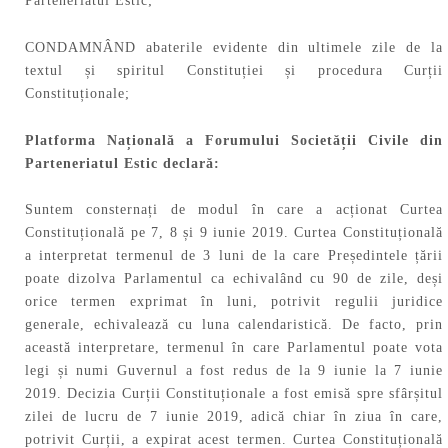
Parteneriatul Estic;
CONDAMNÂND abaterile evidente din ultimele zile de la
textul și spiritul Constituției și procedura Curții
Constituționale;
Platforma Națională a Forumului Societății Civile din
Parteneriatul Estic declară:
Suntem consternați de modul în care a acționat Curtea
Constituțională pe 7, 8 și 9 iunie 2019. Curtea Constituțională
a interpretat termenul de 3 luni de la care Președintele țării
poate dizolva Parlamentul ca echivalând cu 90 de zile, deși
orice termen exprimat în luni, potrivit regulii juridice
generale, echivalează cu luna calendaristică. De facto, prin
această interpretare, termenul în care Parlamentul poate vota
legi și numi Guvernul a fost redus de la 9 iunie la 7 iunie
2019. Decizia Curții Constituționale a fost emisă spre sfârșitul
zilei de lucru de 7 iunie 2019, adică chiar în ziua în care,
potrivit Curții, a expirat acest termen. Curtea Constituțională