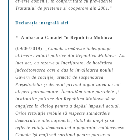
diverse domenii, în conformitate cu prevederile
Tratatului de prietenie și cooperare din 2001.
“
Declarația integrală aici
Ambasada Canadei în Republica Moldova
(09/06/2019)
„Canada urmărește îndeaproape
ultimele evoluții politice din Republica Moldova. Am
luat act, cu rezerve și îngrijorare, de hotărârea
judecătorească care a dus la invalidarea noului
Guvern de coaliție, urmată de suspendarea
Președintelui și decretul privind organizarea de noi
alegeri parlamentare.
Încurajăm toate partidele și
instituțiile politice din Republica Moldova să se
angajeze în dialog pentru a depăși impasul actual.
Orice rezoluție trebuie să respecte standardele
democratice internaționale, statul de drept și să
reflecte voința democratică a poporului moldovenesc.
Canada își reafirmă sprijinul pentru parcursul