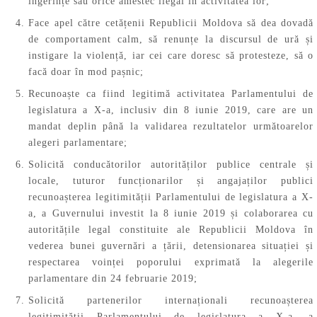
ingerințe sau orice amestec ilegal în activitatea lor;
Face apel către cetățenii Republicii Moldova să dea dovadă
de comportament calm, să renunțe la discursul de ură și
instigare la violență, iar cei care doresc să protesteze, să o
facă doar în mod pașnic;
Recunoaște ca fiind legitimă activitatea Parlamentului de
legislatura a X-a, inclusiv din 8 iunie 2019, care are un
mandat deplin până la validarea rezultatelor următoarelor
alegeri parlamentare;
Solicită conducătorilor autorităților publice centrale și
locale, tuturor funcționarilor și angajaților publici
recunoașterea legitimității Parlamentului de legislatura a X-
a, a Guvernului investit la 8 iunie 2019 și colaborarea cu
autoritățile legal constituite ale Republicii Moldova în
vederea bunei guvernări a țării, detensionarea situației și
respectarea voinței poporului exprimată la alegerile
parlamentare din 24 februarie 2019;
Solicită partenerilor internaționali recunoașterea
legitimității Parlamentului de legislatura a X-a, a