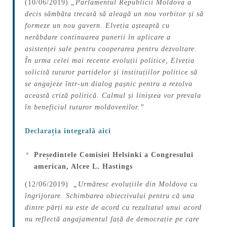
(10/06/2019)
„Parlamentul Republicii Moldova a
decis sâmbăta trecută să aleagă un nou vorbitor și să
formeze un nou guvern. Elveția așteaptă cu
nerăbdare continuarea punerii în aplicare a
asistenței sale pentru cooperarea pentru dezvoltare.
În urma celei mai recente evoluții politice, Elveția
solicită tuturor partidelor și instituțiilor politice să
se angajeze într-un dialog pașnic pentru a rezolva
această criză politică. Calmul și liniștea vor prevala
în beneficiul tuturor moldovenilor.”
Declarația integrală aici
Președintele Comisiei Helsinki a Congresului
american, Alcee L. Hastings
(12/06/2019)
„Urmăresc evoluțiile din Moldova cu
îngrijorare. Schimbarea obiectivului pentru că una
dintre părți nu este de acord cu rezultatul unui acord
nu reflectă angajamentul față de democrație pe care