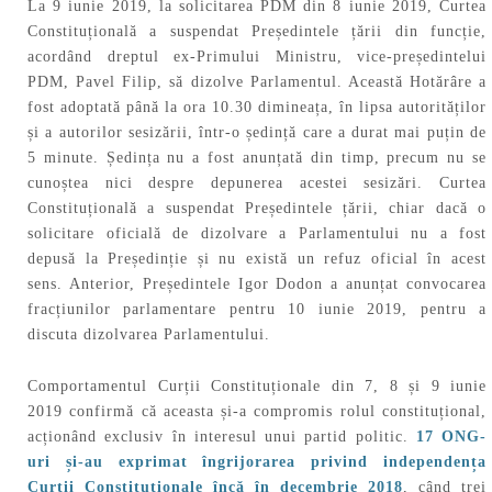
La 9 iunie 2019, la solicitarea PDM din 8 iunie 2019, Curtea
Constituțională a suspendat Președintele țării din funcție,
acordând dreptul ex-Primului Ministru, vice-președintelui
PDM, Pavel Filip, să dizolve Parlamentul. Această Hotărâre a
fost adoptată până la ora 10.30 dimineața, în lipsa autorităților
și a autorilor sesizării, într-o ședință care a durat mai puțin de
5 minute. Ședința nu a fost anunțată din timp, precum nu se
cunoștea nici despre depunerea acestei sesizări. Curtea
Constituțională a suspendat Președintele țării, chiar dacă o
solicitare oficială de dizolvare a Parlamentului nu a fost
depusă la Președinție și nu există un refuz oficial în acest
sens. Anterior, Președintele Igor Dodon a anunțat convocarea
fracțiunilor parlamentare pentru 10 iunie 2019, pentru a
discuta dizolvarea Parlamentului.
Comportamentul Curții Constituționale din 7, 8 și 9 iunie
2019 confirmă că aceasta și-a compromis rolul constituțional,
acționând exclusiv în interesul unui partid politic.
17 ONG-
uri și-au exprimat îngrijorarea privind independența
Curții Constituționale încă în decembrie 2018
, când trei