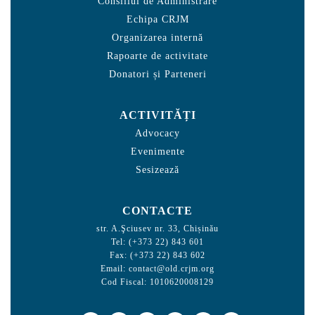
Consiliul de Administrare
Echipa CRJM
Organizarea internă
Rapoarte de activitate
Donatori și Parteneri
ACTIVITĂȚI
Advocacy
Evenimente
Sesizează
CONTACTE
str. A.Şciusev nr. 33, Chișinău
Tel: (+373 22) 843 601
Fax: (+373 22) 843 602
Email:
contact@old.crjm.org
Cod Fiscal: 1010620008129