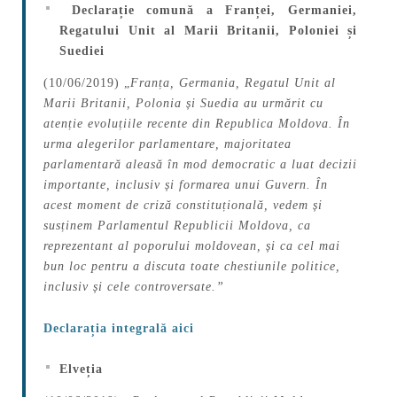
Declarație comună a Franței, Germaniei,
Regatului Unit al Marii Britanii, Poloniei și
Suediei
(10/06/2019) „
Franța, Germania, Regatul Unit al
Marii Britanii, Polonia și Suedia au urmărit cu
atenție evoluțiile recente din Republica Moldova. În
urma alegerilor parlamentare, majoritatea
parlamentară aleasă în mod democratic a luat decizii
importante, inclusiv și formarea unui Guvern. În
acest moment de criză constituțională, vedem și
susținem Parlamentul Republicii Moldova, ca
reprezentant al poporului moldovean, și ca cel mai
bun loc pentru a discuta toate chestiunile politice,
inclusiv și cele controversate.”
Declarația integrală aici
Elveția