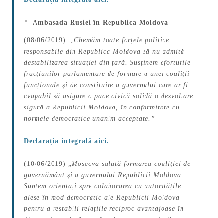
Ambasada Rusiei în Republica Moldova
(08/06/2019) „
Chemăm toate forțele politice
responsabile din Republica Moldova să nu admită
destabilizarea situației din țară. Susținem eforturile
fracțiunilor parlamentare de formare a unei coaliții
funcționale și de constituire a guvernului care ar fi
cvapabil să asigure o pace civică solidă o dezvoltare
sigură a Republicii Moldova, în conformitate cu
normele democratice unanim acceptate
.”
Declarația integrală aici.
(10/06/2019) „
Moscova salută formarea coaliției de
guvernământ și a guvernului Republicii Moldova.
Suntem orientați spre colaborarea cu autoritățile
alese în mod democratic ale Republicii Moldova
pentru a restabili relațiile reciproc avantajoase în