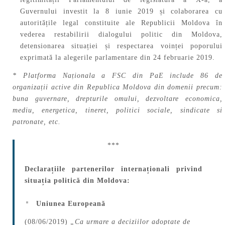
Guvernului investit la 8 iunie 2019 și colaborarea cu
autoritățile legal constituite ale Republicii Moldova în
vederea restabilirii dialogului politic din Moldova,
detensionarea situației și respectarea voinței poporului
exprimată la alegerile parlamentare din 24 februarie 2019.
* Platforma Naționala a FSC din PaE include 86 de
organizații active din Republica Moldova din domenii precum:
buna guvernare, drepturile omului, dezvoltare economica,
mediu, energetica, tineret, politici sociale, sindicate si
patronate, etc.
***
Declarațiile partenerilor internaționali privind
situația politică din Moldova:
Uniunea Europeană
(08/06/2019)
„Ca urmare a deciziilor adoptate de