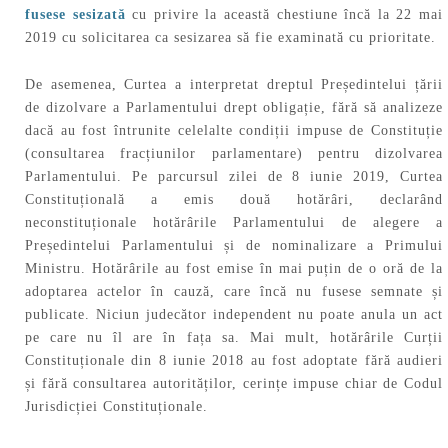
fusese sesizată
cu privire la această chestiune încă la 22 mai
2019 cu solicitarea ca sesizarea să fie examinată cu prioritate.
De asemenea, Curtea a interpretat dreptul Președintelui țării
de dizolvare a Parlamentului drept obligație, fără să analizeze
dacă au fost întrunite celelalte condiții impuse de Constituție
(consultarea fracțiunilor parlamentare) pentru dizolvarea
Parlamentului. Pe parcursul zilei de 8 iunie 2019, Curtea
Constituțională a emis două hotărâri, declarând
neconstituționale hotărârile Parlamentului de alegere a
Președintelui Parlamentului și de nominalizare a Primului
Ministru. Hotărârile au fost emise în mai puțin de o oră de la
adoptarea actelor în cauză, care încă nu fusese semnate și
publicate. Niciun judecător independent nu poate anula un act
pe care nu îl are în fața sa. Mai mult, hotărârile Curții
Constituționale din 8 iunie 2018 au fost adoptate fără audieri
și fără consultarea autorităților, cerințe impuse chiar de Codul
Jurisdicției Constituționale.