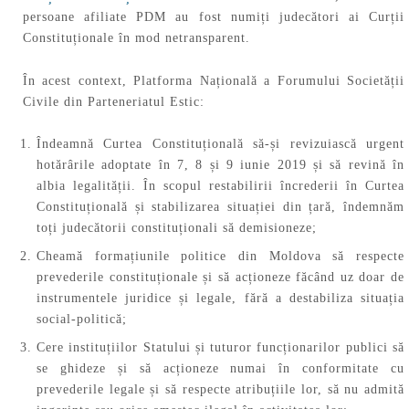
persoane afiliate PDM au fost numiți judecători ai Curții
Constituționale în mod netransparent.
În acest context, Platforma Națională a Forumului Societății
Civile din Parteneriatul Estic:
Îndeamnă Curtea Constituțională să-și revizuiască urgent
hotărârile adoptate în 7, 8 și 9 iunie 2019 și să revină în
albia legalității. În scopul restabilirii încrederii în Curtea
Constituțională și stabilizarea situației din țară, îndemnăm
toți judecătorii constituționali să demisioneze;
Cheamă formațiunile politice din Moldova să respecte
prevederile constituționale și să acționeze făcând uz doar de
instrumentele juridice și legale, fără a destabiliza situația
social-politică;
Cere instituțiilor Statului și tuturor funcționarilor publici să
se ghideze și să acționeze numai în conformitate cu
prevederile legale și să respecte atribuțiile lor, să nu admită