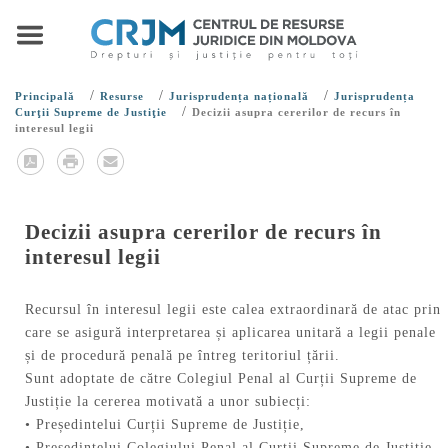
/
/
/
Principală
Resurse
Jurisprudența națională
Jurisprudența
/
Curţii Supreme de Justiţie
Decizii asupra cererilor de recurs în
interesul legii
Decizii asupra cererilor de recurs în
interesul legii
Recursul în interesul legii este calea extraordinară de atac prin
care se asigură interpretarea și aplicarea unitară a legii penale
și de procedură penală pe întreg teritoriul țării.
Sunt adoptate de către Colegiul Penal al Curții Supreme de
Justiție la cererea motivată a unor subiecți:
• Președintelui Curții Supreme de Justiție,
• Preşedintelui Colegiului Penal al Curţii Supreme de Justiţie.