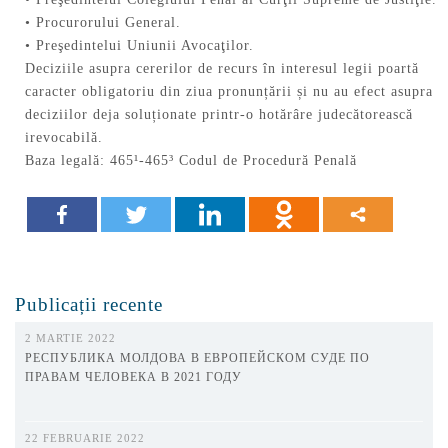
• Procurorului General.
• Preşedintelui Uniunii Avocaţilor.
Deciziile asupra cererilor de recurs în interesul legii poartă
caracter obligatoriu din ziua pronunțării și nu au efect asupra
deciziilor deja soluționate printr-o hotărâre judecătorească
irevocabilă.
Baza legală: 465¹-465³ Codul de Procedură Penală
Publicații recente
2 MARTIE 2022
РЕСПУБЛИКА МОЛДОВА В ЕВРОПЕЙСКОМ СУДЕ ПО
ПРАВАМ ЧЕЛОВЕКА В 2021 ГОДУ
22 FEBRUARIE 2022