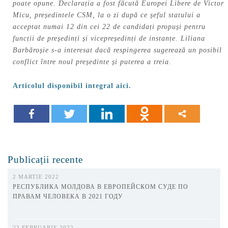
poate opune. Declarația a fost făcută Europei Libere de Victor
Micu, președintele CSM, la o zi după ce șeful statului a
acceptat numai 12 din cei 22 de candidați propuși pentru
funcții de președinți și vicepreședinți de instanțe. Liliana
Barbăroșie s-a interesat dacă respingerea sugerează un posibil
conflict între noul președinte și puterea a treia.
Articolul disponibil integral aici.
Publicații recente
2 MARTIE 2022
РЕСПУБЛИКА МОЛДОВА В ЕВРОПЕЙСКОМ СУДЕ ПО
ПРАВАМ ЧЕЛОВЕКА В 2021 ГОДУ
22 FEBRUARIE 2022