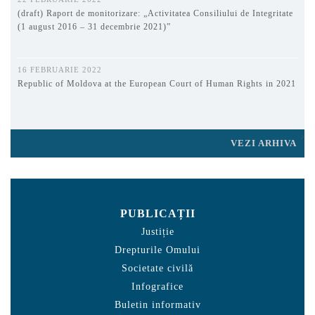
(draft) Raport de monitorizare: „Activitatea Consiliului de Integritate
(1 august 2016 – 31 decembrie 2021)”
16 FEBRUARIE 2022
Republic of Moldova at the European Court of Human Rights in 2021
VEZI ARHIVA
PUBLICAȚII
Justiție
Drepturile Omului
Societate civilă
Infografice
Buletin informativ