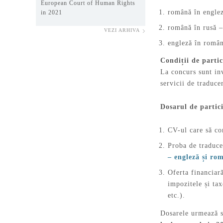
European Court of Human Rights
română în englez
in 2021
română în rusă –
VEZI ARHIVA
engleză în român
Condiții de parti
La concurs sunt inv
servicii de traduce
Dosarul de partic
CV-ul care să co
Proba de traduce
– engleză și rom
Oferta financiară
impozitele și ta
etc.).
Dosarele urmează s