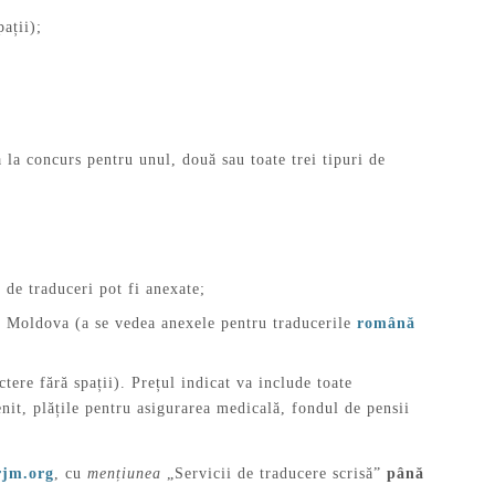
ații);
 la concurs pentru unul, două sau toate trei tipuri de
 de traduceri pot fi anexate;
n Moldova (a se vedea anexele pentru traducerile
română
tere fără spații). Prețul indicat va include toate
nit, plățile pentru asigurarea medicală, fondul de pensii
rjm.org
, cu
mențiunea
„Servicii de traducere scrisă”
până