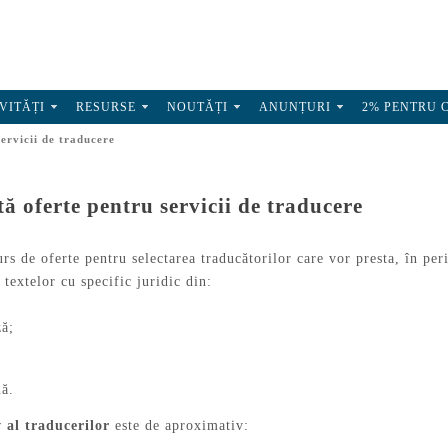
VITĂȚI
RESURSE
NOUTĂȚI
ANUNȚURI
2% PENTRU 
ervicii de traducere
ă oferte pentru servicii de traducere
s de oferte pentru selectarea traducătorilor care vor presta, în pe
 textelor cu specific juridic din:
ză;
nă.
 al traducerilor
este de aproximativ: