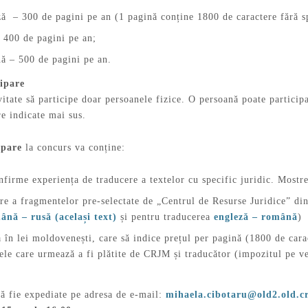
ă – 300 de pagini pe an (1 pagină conține 1800 de caractere fără sp
 400 de pagini pe an;
ă – 500 de pagini pe an.
cipare
itate să participe doar persoanele fizice. O persoană poate participa
re indicate mai sus.
ipare
la concurs va conține:
nfirme experiența de traducere a textelor cu specific juridic. Mostre
re a fragmentelor pre-selectate de „Centrul de Resurse Juridice” di
ână – rusă (același text)
și pentru traducerea
engleză – română
)
 în lei moldovenești, care să indice prețul per pagină (1800 de carac
xele care urmează a fi plătite de CRJM și traducător (impozitul pe ve
ă fie expediate pe adresa de e-mail:
mihaela.cibotaru@old2.old.c