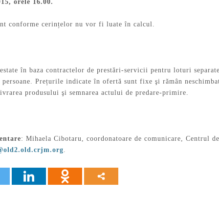
15, orele 16.00.
nt conforme cerințelor nu vor fi luate în calcul.
estate în baza contractelor de prestări-servicii pentru loturi separate
e persoane. Prețurile indicate în ofertă sunt fixe şi rămân neschimb
livrarea produsului şi semnarea actului de predare-primire.
entare
: Mihaela Cibotaru, coordonatoare de comunicare, Centrul de
@old2.old.crjm.org
.