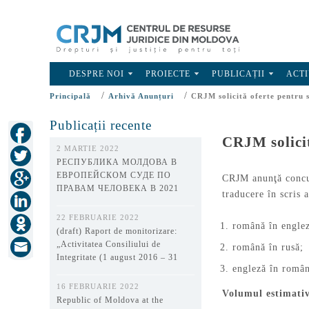
DESPRE NOI
PROIECTE
PUBLICAȚII
ACTI
/
/
Principală
Arhivă Anunțuri
CRJM solicită oferte pentru s
Publicații recente
CRJM solicit
2 MARTIE 2022
РЕСПУБЛИКА МОЛДОВА В
ЕВРОПЕЙСКОМ СУДЕ ПО
CRJM anunţă concur
ПРАВАМ ЧЕЛОВЕКА В 2021
traducere în scris a
ГОДУ
22 FEBRUARIE 2022
română în engle
(draft) Raport de monitorizare:
„Activitatea Consiliului de
română în rusă;
Integritate (1 august 2016 – 31
engleză în româ
decembrie 2021)”
16 FEBRUARIE 2022
Volumul estimativ
Republic of Moldova at the