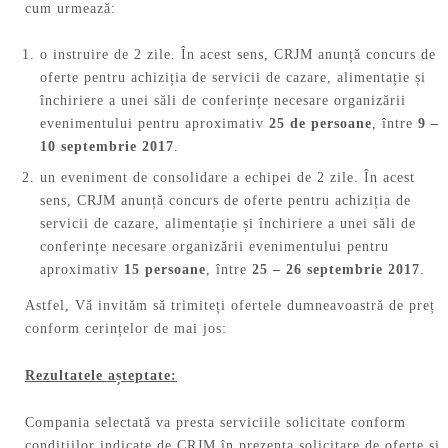
cum urmează:
o instruire de 2 zile. În acest sens, CRJM anunță concurs de
oferte pentru achiziția de servicii de cazare, alimentație și
închiriere a unei săli de conferințe necesare organizării
evenimentului pentru aproximativ
25 de persoane
, între
9 –
10 septembrie 2017
.
un eveniment de consolidare a echipei de 2 zile. În acest
sens, CRJM anunță concurs de oferte pentru achiziția de
servicii de cazare, alimentație și închiriere a unei săli de
conferințe necesare organizării evenimentului pentru
aproximativ
15 persoane
, între
25 – 26 septembrie 2017
.
Astfel, Vă invităm să trimiteți ofertele dumneavoastră de preț
conform cerințelor de mai jos:
Rezultatele așteptate:
Compania selectată va presta serviciile solicitate conform
condițiilor indicate de CRJM în prezenta solicitare de oferte şi