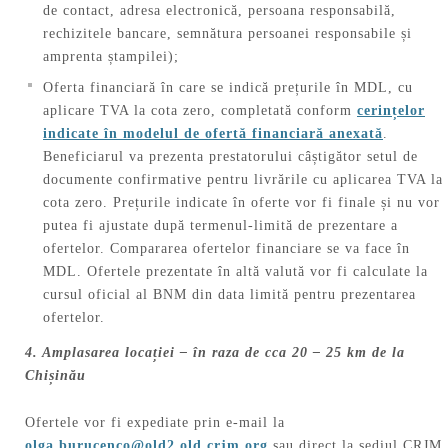
de contact, adresa electronică, persoana responsabilă,
rechizitele bancare, semnătura persoanei responsabile și
amprenta ștampilei);
Oferta financiară în care se indică prețurile în MDL, cu
aplicare TVA la cota zero, completată conform
cerințelor
indicate în modelul de ofertă financiară anexată
.
Beneficiarul va prezenta prestatorului câștigător setul de
documente confirmative pentru livrările cu aplicarea TVA la
cota zero. Prețurile indicate în oferte vor fi finale și nu vor
putea fi ajustate după termenul-limită de prezentare a
ofertelor. Compararea ofertelor financiare se va face în
MDL. Ofertele prezentate în altă valută vor fi calculate la
cursul oficial al BNM din data limită pentru prezentarea
ofertelor.
4. Amplasarea locației – în raza de cca 20 – 25 km de la
Chișinău
Ofertele vor fi expediate prin e-mail la
olga.burucenco@old2.old.crjm.org
sau direct la sediul CRJM