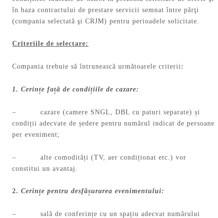
în baza contractului de prestare servicii semnat între părţi
(compania selectată şi CRJM) pentru perioadele solicitate.
Criteriile de selectare:
Compania trebuie să întrunească următoarele criterii
:
1. Cerințe față de condițiile de cazare:
– cazare (camere SNGL, DBL cu paturi separate) și
condiții adecvate de ședere pentru numărul indicat de persoane
per eveniment;
– alte comodități (TV, aer condiționat etc.) vor
constitui un avantaj.
2.
Cerințe pentru desfășurarea evenimentului:
– sală de conferințe cu un spațiu adecvat numărului