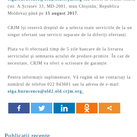
(str. A.Șciusev 33, MD-2001, mun.Chișinău, Republica
Moldova) până pe
15 august 2017.
CRJM își rezervă dreptul de a selecta toate serviciile de la un
singur ofertant sau servicii separate de la diferiți ofertanți.
Plata va fi efectuată timp de 5 zile bancare de la livrarea
serviciului şi semnarea actului de predare-primire. În caz de
necesitate, CRJM va oferi o scrisoare de garanție.
Pentru informații suplimentare, Vă rugăm să ne contactați la
numărul de telefon 022 843601 sau la adresa de e-mail:
olga.burucenco@old2.old.crjm.org
.
Publicații recente