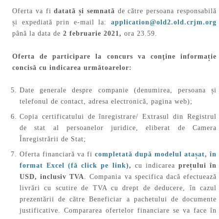
Oferta va fi
datată și semnată
de către persoana responsabilă
și expediată prin e-mail la:
application@old2.old.crjm.org
până la data de
2 februarie 2021,
ora 23.59.
Oferta de participare la concurs va conţine informație
concisă cu indicarea următoarelor:
Date generale despre companie (denumirea, persoana și
telefonul de contact, adresa electronică, pagina web);
Copia certificatului de înregistrare/ Extrasul din Registrul
de stat al persoanelor juridice, eliberat de Camera
Înregistrării de Stat;
Oferta financiară va fi
completată după modelul atașat, în
format Excel
(fă click pe link)
,
cu indicarea
prețului în
USD, inclusiv TVA
. Compania va specifica dacă efectuează
livrări cu scutire de TVA cu drept de deducere, în cazul
prezentării de către Beneficiar a pachetului de documente
justificative. Compararea ofertelor financiare se va face în