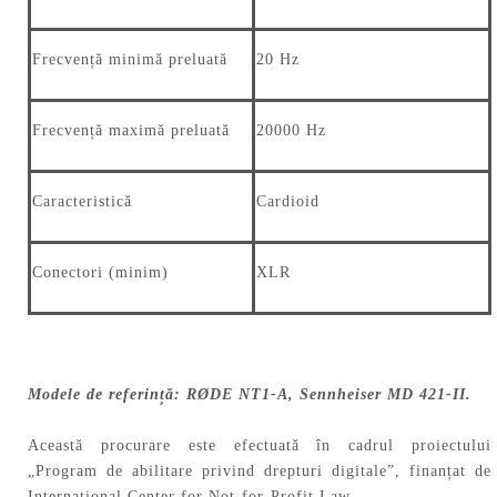
Frecvență minimă preluată
20 Hz
Frecvență maximă preluată
20000 Hz
Caracteristică
Cardioid
Conectori (minim)
XLR
Modele de referință: RØDE NT1-A, Sennheiser MD 421-II.
Această procurare este efectuată în cadrul proiectului
„Program de abilitare privind drepturi digitale”, finanțat de
International Center for Not-for-Profit Law.