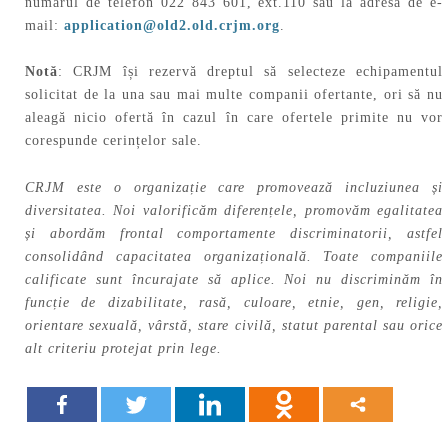
numărul de telefon 022 843 601, ext.110 sau la adresa de e-
mail:
application@old2.old.crjm.org
.
Notă
: CRJM își rezervă dreptul să selecteze echipamentul
solicitat de la una sau mai multe companii ofertante, ori să nu
aleagă nicio ofertă în cazul în care ofertele primite nu vor
corespunde cerințelor sale.
CRJM este o organizație care promovează incluziunea și
diversitatea. Noi valorificăm diferențele, promovăm egalitatea
și abordăm frontal comportamente discriminatorii, astfel
consolidând capacitatea organizațională. Toate companiile
calificate sunt încurajate să aplice. Noi nu discriminăm în
funcție de dizabilitate, rasă, culoare, etnie, gen, religie,
orientare sexuală, vârstă, stare civilă, statut parental sau orice
alt criteriu protejat prin lege.