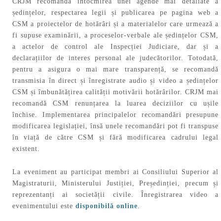
CRJM recomandă întocmirea unei agende mai detaliate a
ședințelor, respectarea legii și publicarea pe pagina web a
CSM a proiectelor de hotărâri și a materialelor care urmează a
fi supuse examinării, a proceselor-verbale ale ședințelor CSM,
a actelor de control ale Inspecției Judiciare, dar și a
declarațiilor de interes personal ale judecătorilor. Totodată,
pentru a asigura o mai mare transparență, se recomandă
transmisia în direct și înregistrate audio și video a ședințelor
CSM și îmbunătățirea calității motivării hotărârilor. CRJM mai
recomandă CSM renunțarea la luarea deciziilor cu ușile
închise. Implementarea principalelor recomandări presupune
modificarea legislației, însă unele recomandări pot fi transpuse
în viață de către CSM și fără modificarea cadrului legal
existent.
La eveniment au participat membri ai Consiliului Superior al
Magistraturii, Ministerului Justiției, Președinției, precum și
reprezentanți ai societății civile. Înregistrarea video a
evenimentului este
disponibilă online
.