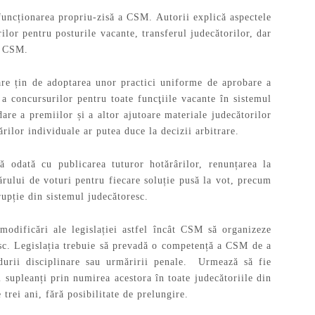
funcționarea propriu-zisă a CSM. Autorii explică aspectele
ilor pentru posturile vacante, transferul judecătorilor, dar
e CSM.
are țin de adoptarea unor practici uniforme de aprobare a
 a concursurilor pentru toate funcţiile vacante în sistemul
dare a premiilor și a altor ajutoare materiale judecătorilor
tărilor individuale ar putea duce la decizii arbitrare.
 odată cu publicarea tuturor hotărârilor, renunțarea la
ărului de voturi pentru fiecare soluție pusă la vot, precum
upție din sistemul judecătoresc.
odificări ale legislației astfel încât CSM să organizeze
esc. Legislația trebuie să prevadă o competență a CSM de a
durii disciplinare sau urmăririi penale. Urmează să fie
 supleanți prin numirea acestora în toate judecătoriile din
trei ani, fără posibilitate de prelungire.