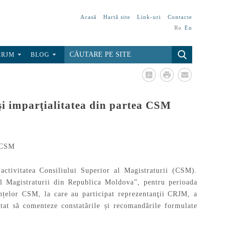
Acasă
Hartă site
Link-uri
Contacte
Ro
En
CRJM
BLOG
i imparţialitatea din partea CSM
tivitatea Consiliului Superior al Magistraturii (CSM).
al Magistraturii din Republica Moldova”, pentru perioada
nțelor CSM, la care au participat reprezentanţii CRJM, a
tat să comenteze constatările și recomandările formulate