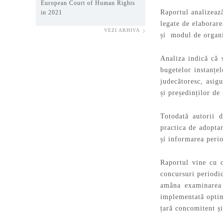
European Court of Human Rights
Raportul analizeaz
in 2021
legate de elaborare
VEZI ARHIVA
și modul de organi
Analiza indică că 
bugetelor instanțel
judecătoresc, asigu
și președinților de 
Totodată autorii 
practica de adoptar
și informarea peri
Raportul vine cu 
concursuri periodi
amâna examinarea 
implementată optimi
țară concomitent și