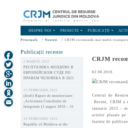
DESPRE NOI
PROIECTE
PUBLICAȚII
ACTI
/
/
Principală
Noutăți
CRJM recomandă mai multă transparenţ
Publicații recente
CRJM recoma
2 MARTIE 2022
РЕСПУБЛИКА МОЛДОВА В
02.08.2016
ЕВРОПЕЙСКОМ СУДЕ ПО
ПРАВАМ ЧЕЛОВЕКА В 2021
ГОДУ
22 FEBRUARIE 2022
Centrul de Resurs
(draft) Raport de monitorizare:
„Activitatea Consiliului de
Recent, CRJM a el
Integritate (1 august 2016 – 31
ianuarie 2015 – ma
decembrie 2021)”
actelor plasate p
16 FEBRUARIE 2022
înainte de publica
Republic of Moldova at the