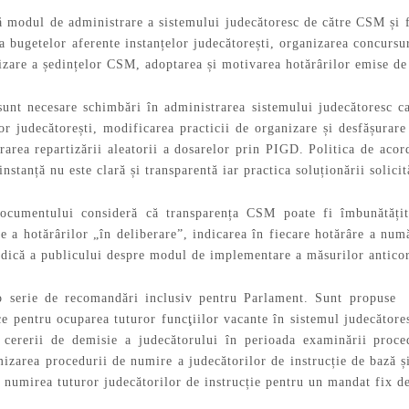
ă modul de administrare a sistemului judecătoresc de către CSM și 
a bugetelor aferente instanțelor judecătorești, organizarea concursur
zare a ședințelor CSM, adoptarea și motivarea hotărârilor emise d
sunt necesare schimbări în administrarea sistemului judecătoresc c
or judecătorești, modificarea practicii de organizare și desfășurare
rarea repartizării aleatorii a dosarelor prin PIGD. Politica de acor
instanță nu este clară și transparentă iar practica soluționării solici
documentului consideră că transparența CSM poate fi îmbunătățită
e a hotărârilor „în deliberare”, indicarea în fiecare hotărâre a num
odică a publicului despre modul de implementare a măsurilor anticor
o serie de recomandări inclusiv pentru Parlament. Sunt propuse m
ce pentru ocuparea tuturor funcţiilor vacante în sistemul judecător
cererii de demisie a judecătorului în perioada examinării proce
zarea procedurii de numire a judecătorilor de instrucție de bază și
 numirea tuturor judecătorilor de instrucție pentru un mandat fix de 