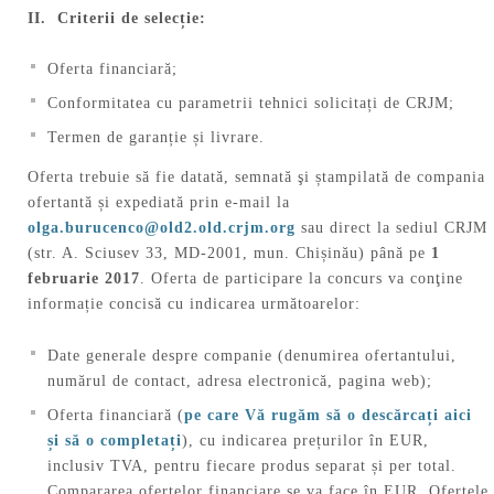
II.
Criterii de selecție:
Oferta financiară;
Conformitatea cu parametrii tehnici solicitați de CRJM;
Termen de garanție și livrare.
Oferta trebuie să fie datată, semnată şi ștampilată de compania
ofertantă și expediată prin e-mail la
olga.burucenco@old2.old.crjm.org
sau direct la sediul CRJM
(str. A. Sciusev 33, MD-2001, mun. Chișinău) până pe
1
februarie 2017
. Oferta de participare la concurs va conţine
informație concisă cu indicarea următoarelor:
Date generale despre companie (denumirea ofertantului,
numărul de contact, adresa electronică, pagina web);
Oferta financiară (
pe care Vă rugăm să o descărcați aici
și să o completați
), cu indicarea prețurilor în EUR,
inclusiv TVA, pentru fiecare produs separat și per total.
Compararea ofertelor financiare se va face în EUR. Ofertele