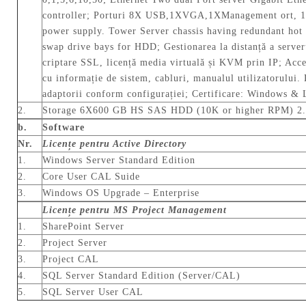
controller; Porturi 8X USB,1XVGA,1XManagement ort, 1X
power supply. Tower Server chassis having redundant hot
swap drive bays for HDD; Gestionarea la distanță a serv
criptare SSL, licență media virtuală și KVM prin IP; Acces
cu informație de sistem, cabluri, manualul utilizatorului. 
adaptorii conform configurației; Certificare: Windows & 
2.
Storage 6X600 GB HS SAS HDD (10K or higher RPM) 2.5
b.
Software
Nr.
Licențe pentru Active Directory
1.
Windows Server Standard Edition
2.
Core User CAL Suide
3.
Windows OS Upgrade – Enterprise
Licențe pentru MS Project Management
1.
SharePoint Server
2.
Project Server
3.
Project CAL
4.
SQL Server Standard Edition (Server/CAL)
5.
SQL Server User CAL