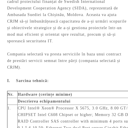
cadrul proiectului finanțat de Swedish International
Development Cooperation Agency (SIDA), reprezentată de
Ambasada Suediei la Chișinău, Moldova. Aceasta va ajuta
CRJM să-și îmbunătățească capacitatea de a-și urmări scopurile
și obiectivele strategice și de a-și gestiona proiectele într-un
mod mai eficient și orientat spre rezultat, precum și să-și
sporească securitatea IT.
Compania selectată va presta serviciile în baza unui contract
de prestări servicii semnat între părți (compania selectată și
CRJM).
I.
Sarcina tehnică:
Nr.
Hardware (cerințe minime)
Descrierea echipamentului
1.
CPU Intel® Xeon® Processor X 5675, 3.0 GHz, 8.00 GT/s
CHIPSET Intel C608 Chipset or higher; Memory 32 GB
RAID Controller SAS controller with minimum 4 ports s
0,1,5,6,10,50; Ethernet Two dual Port server Gigabit Ethe