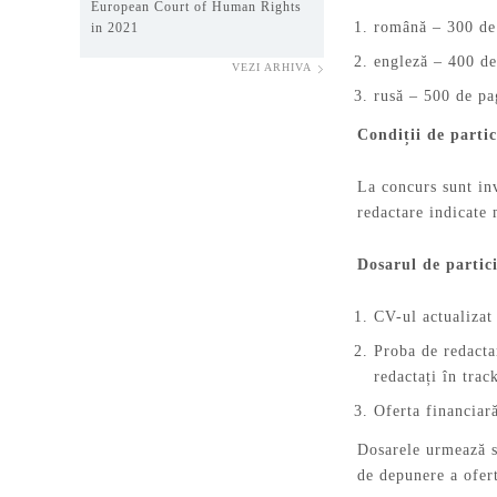
European Court of Human Rights
română – 300 de 
in 2021
engleză – 400 de
VEZI ARHIVA
rusă – 500 de pa
Condiții de parti
La concurs sunt inv
redactare indicate 
Dosarul de partic
CV-ul actualizat 
Proba de redacta
redactați în tra
Oferta financiar
Dosarele urmează s
de depunere a ofert