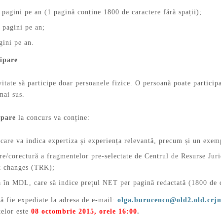
pagini pe an (1 pagină conține 1800 de caractere fără spații);
 pagini pe an;
gini pe an.
cipare
itate să participe doar persoanele fizice. O persoană poate participa
mai sus.
ipare
la concurs va conține:
care va indica expertiza și experiența relevantă, precum și un exemp
re/corectură a fragmentelor pre-selectate de Centrul de Resurse Jur
ck changes (TRK);
ă în MDL, care să indice prețul NET per pagină redactată (1800 de ca
ă fie expediate la adresa de e-mail:
olga.burucenco@old2.old.crj
elor este
08 octombrie 2015, orele 16:00
.