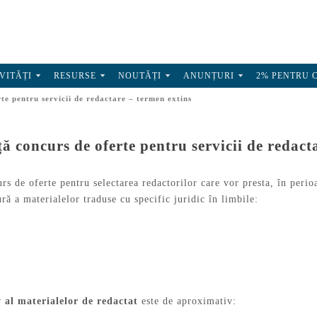
VITĂȚI
RESURSE
NOUTĂȚI
ANUNȚURI
2% PENTRU 
e pentru servicii de redactare – termen extins
concurs de oferte pentru servicii de redacta
s de oferte pentru selectarea redactorilor care vor presta, în peri
ură a materialelor traduse cu specific juridic în limbile:
 al materialelor de redactat
este de aproximativ: