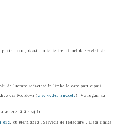
 pentru unul, două sau toate trei tipuri de servicii de
lu de lucrare redactată în limba la care participați;
idice din Moldova (
a se vedea anexele
). Vă rugăm să
ractere fără spații).
m.org
, cu
mențiunea
„Servicii de redactare”. Data limită