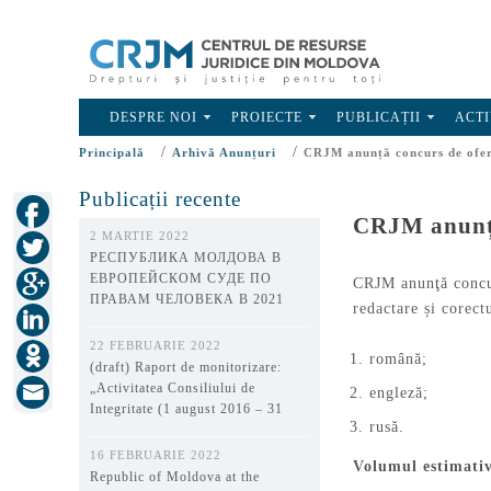
DESPRE NOI
PROIECTE
PUBLICAȚII
ACTI
/
/
Principală
Arhivă Anunțuri
CRJM anunță concurs de ofert
Publicații recente
CRJM anunță 
2 MARTIE 2022
РЕСПУБЛИКА МОЛДОВА В
ЕВРОПЕЙСКОМ СУДЕ ПО
CRJM anunţă concur
ПРАВАМ ЧЕЛОВЕКА В 2021
redactare și corect
ГОДУ
22 FEBRUARIE 2022
română;
(draft) Raport de monitorizare:
„Activitatea Consiliului de
engleză;
Integritate (1 august 2016 – 31
rusă.
decembrie 2021)”
16 FEBRUARIE 2022
Volumul estimativ
Republic of Moldova at the