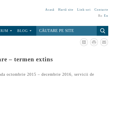
Acasă
Hartă site
Link-uri
Contacte
Ro
En
CRJM
BLOG
re – termen extins
oada octombrie 2015 – decembrie 2016, servicii de