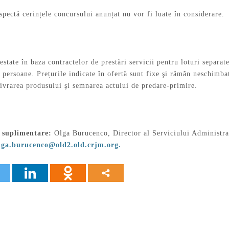
spectă cerințele concursului anunțat nu vor fi luate în considerare.
estate în baza contractelor de prestări servicii pentru loturi separate
e persoane. Prețurile indicate în ofertă sunt fixe şi rămân neschimb
livrarea produsului şi semnarea actului de predare-primire.
i suplimentare:
Olga Burucenco, Director al Serviciului Administra
lga.burucenco@old2.old.crjm.org
.