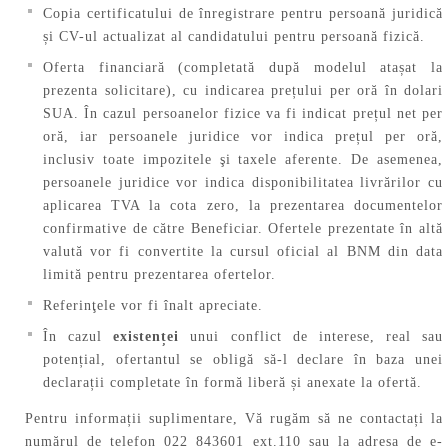
Copia certificatului de înregistrare pentru persoană juridică
și CV-ul actualizat al candidatului pentru persoană fizică.
Oferta financiară (completată după modelul atașat la
prezenta solicitare), cu indicarea prețului per oră în dolari
SUA. În cazul persoanelor fizice va fi indicat prețul net per
oră, iar persoanele juridice vor indica prețul per oră,
inclusiv toate impozitele şi taxele aferente. De asemenea,
persoanele juridice vor indica disponibilitatea livrărilor cu
aplicarea TVA la cota zero, la prezentarea documentelor
confirmative de către Beneficiar. Ofertele prezentate în altă
valută vor fi convertite la cursul oficial al BNM din data
limită pentru prezentarea ofertelor.
Referinţele vor fi înalt apreciate.
În cazul
existenței
unui conflict de interese, real sau
potențial, ofertantul se obligă să-l declare în baza unei
declarații completate în formă liberă și anexate la ofertă.
Pentru informații suplimentare, Vă rugăm să ne contactați la
numărul de telefon 022 843601 ext.110 sau la adresa de e-