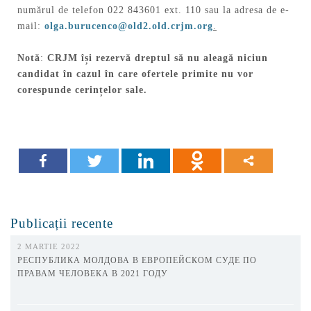
numărul de telefon 022 843601 ext. 110 sau la adresa de e-
mail:
olga.burucenco@old2.old.crjm.org
.
Notă
:
CRJM își rezervă dreptul să nu aleagă niciun
candidat în cazul în care ofertele primite nu vor
corespunde cerințelor sale.
Publicații recente
2 MARTIE 2022
РЕСПУБЛИКА МОЛДОВА В ЕВРОПЕЙСКОМ СУДЕ ПО
ПРАВАМ ЧЕЛОВЕКА В 2021 ГОДУ