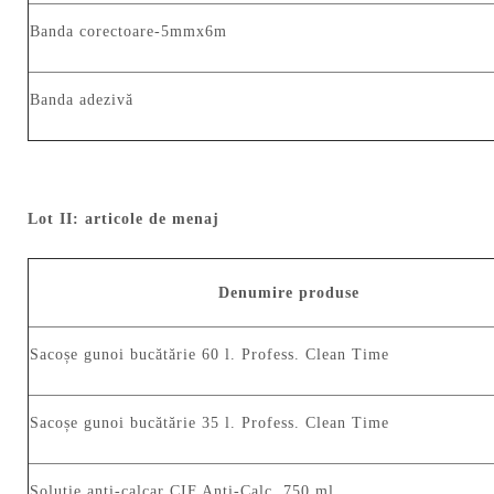
Banda corectoare-5mmx6m
Banda adezivă
Lot II: articole de menaj
Denumire produse
Sacoșe gunoi bucătărie 60 l. Profess. Clean Time
Sacoșe gunoi bucătărie 35 l. Profess. Clean Time
Soluție anti-calcar CIF Anti-Calc. 750 ml