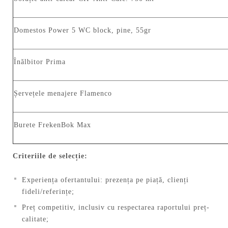
Domestos Power 5 WC block, pine, 55gr
Înălbitor Prima
Șervețele menajere Flamenco
Burete FrekenBok Max
Criteriile de selecție:
Experiența ofertantului: prezența pe piață, clienți
fideli/referințe;
Preț competitiv, inclusiv cu respectarea raportului preț-
calitate;