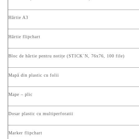
Hârtie A3
Hârtie flipchart
Bloc de hârtie pentru notițe (STICK`N, 76x76, 100 file)
Mapă din plastic cu folii
Mape – plic
Dosar plastic cu multiperforatii
Marker flipchart