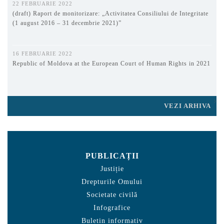
22 FEBRUARIE 2022
(draft) Raport de monitorizare: „Activitatea Consiliului de Integritate
(1 august 2016 – 31 decembrie 2021)”
16 FEBRUARIE 2022
Republic of Moldova at the European Court of Human Rights in 2021
VEZI ARHIVA
PUBLICAȚII
Justiție
Drepturile Omului
Societate civilă
Infografice
Buletin informativ