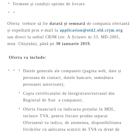
Termene și condiții optime de livrare.
Oferta trebuie să fie
datată și semnată
de compania ofertantă
și expediată prin e-mail la
application@old2.old.crjm.org
sau direct la sediul CRJM (str. A.Șciusev nr.33, MD-2001,
mun. Chișinău), până pe
30
ianuarie 2019.
Oferta va include:
Datele generale ale companiei (pagina web, date și
persoana de contact, datele bancare, semnătura
persoanei autorizate);
Copia certificatului de înregistrare/extrasul din
Registrul de Stat a companiei;
Oferta financiară cu indicarea prețului în MDL,
inclusiv TVA, pentru fiecare produs separat.
Ofertantul va indica, de asemenea, disponibilitatea
livrărilor cu aplicarea scutirii de TVA cu drept de