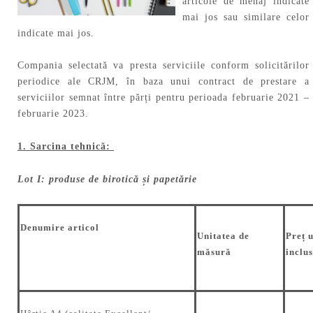
articole de menaj indicate
mai jos sau similare celor
indicate mai jos.
Compania selectată va presta serviciile conform solicitărilor
periodice ale CRJM, în baza unui contract de prestare a
serviciilor semnat între părți pentru perioada februarie 2021 –
februarie 2023.
1. Sarcina tehnică:
Lot I: produse de birotică și papetărie
Denumire articol
Unitatea de
Preț
u
măsură
inclu