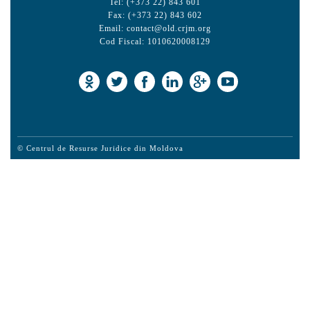
Tel: (+373 22) 843 601
Fax: (+373 22) 843 602
Email:
contact@old.crjm.org
Cod Fiscal: 1010620008129
© Centrul de Resurse Juridice din Moldova