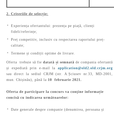
2. Criteriile de selecție:
Experiența ofertantului: prezența pe piață, clienți
fideli/referințe;
Preț competitiv, inclusiv cu respectarea raportului preț-
calitate;
Termene și condiții optime de livrare.
Oferta trebuie să fie
datată și semnată
de compania ofertantă
și expediată prin e-mail la
application@old2.old.crjm.org
sau direct la sediul CRJM (str. A.Șciusev nr.33, MD-2001,
mun. Chișinău), până la
10 februarie 2021.
Oferta de participare la concurs va conţine informație
concisă cu indicarea următoarelor:
Date generale despre companie (denumirea, persoana și