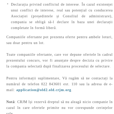
Declarația privind conflictul de interese. În cazul existenței
unui conflict de interese, real sau potențial cu conducerea
Asociației (președintele și Consiliul de administrare),
compania se obligă să-l declare în baza unei declarații
completate în formă liberă.
Companiile ofertante pot prezenta oferte pentru ambele loturi,
sau doar pentru un lot.
Toate companiile ofertante, care vor depune ofertele în cadrul
prezentului concurs, vor fi anunțate despre decizia cu privire
la compania selectată după finalizarea procesului de selectare.
Pentru informații suplimentare, Vă rugăm să ne contactați la
numărul de telefon 022 843601 ext. 110 sau la adresa de e-
mail:
application@old2.old.crjm.org
.
Notă
: CRJM își rezervă dreptul să nu aleagă nicio companie în
cazul în care ofertele primite nu vor corespunde cerințelor
sale.