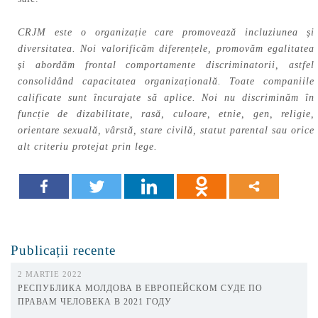
CRJM este o organizație care promovează incluziunea și
diversitatea. Noi valorificăm diferențele, promovăm egalitatea
și abordăm frontal comportamente discriminatorii, astfel
consolidând capacitatea organizațională. Toate companiile
calificate sunt încurajate să aplice. Noi nu discriminăm în
funcție de dizabilitate, rasă, culoare, etnie, gen, religie,
orientare sexuală, vârstă, stare civilă, statut parental sau orice
alt criteriu protejat prin lege.
Publicații recente
2 MARTIE 2022
РЕСПУБЛИКА МОЛДОВА В ЕВРОПЕЙСКОМ СУДЕ ПО
ПРАВАМ ЧЕЛОВЕКА В 2021 ГОДУ