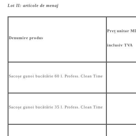
Lot II: articole de menaj
Preț
unitar
M
Denumire produs
inclusiv TVA
Sacoșe gunoi bucătărie 60 l. Profess. Clean Time
Sacoșe gunoi bucătărie 35 l. Profess. Clean Time