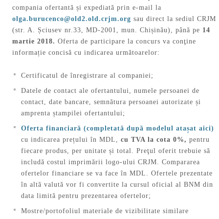
compania ofertantă și expediată prin e-mail la
olga.burucenco@old2.old.crjm.org
sau direct la sediul CRJM
(str. A. Șciusev nr.33, MD-2001, mun. Chișinău), până pe
14
martie 2018.
Oferta de participare la concurs va conţine
informație concisă cu indicarea următoarelor:
Certificatul de înregistrare al companiei;
Datele de contact ale ofertantului, numele persoanei de
contact, date bancare, semnătura persoanei autorizate și
amprenta ștampilei ofertantului;
Oferta financiară
(completată după modelul atașat aici)
cu indicarea prețului în MDL,
cu TVA la cota 0%,
pentru
fiecare produs, per unitate și total. Preţul oferit trebuie să
includă costul imprimării logo-ului CRJM. Compararea
ofertelor financiare se va face în MDL. Ofertele prezentate
în altă valută vor fi convertite la cursul oficial al BNM din
data limită pentru prezentarea ofertelor;
Mostre/portofoliul materiale de vizibilitate similare