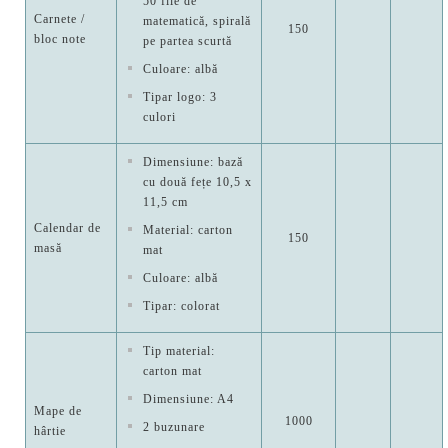
50 file de
Carnete /
matematică, spirală
150
bloc note
pe partea scurtă
Culoare: albă
Tipar logo: 3
culori
Dimensiune: bază
cu două fețe 10,5 x
11,5 cm
Calendar de
Material: carton
150
masă
mat
Culoare: albă
Tipar: colorat
Tip material:
carton mat
Dimensiune: A4
Mape de
1000
2 buzunare
hârtie