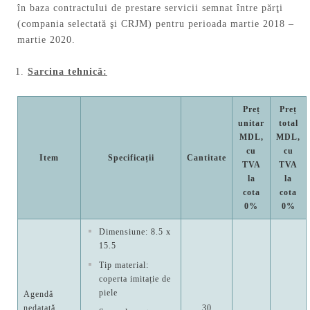
în baza contractului de prestare servicii semnat între părţi
(compania selectată şi CRJM) pentru perioada martie 2018 –
martie 2020.
Sarcina tehnică:
Preț
Preț
unitar
total
MDL,
MDL,
cu
cu
Item
Specificații
Cantitate
TVA
TVA
la
la
cota
cota
0%
0%
Dimensiune: 8.5 x
15.5
Tip material:
coperta imitație de
piele
Agendă
nedatată
30