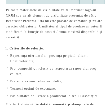
Pe toate materialele de vizibilitate va fi imprimat logo-ul
CRJM sau un alt element de vizibilitate prezentat de către
Beneficiar.Prezenta listă nu este plasare de comandă și nu are
caracter obligatoriu. Cantitatea și tipul de produse ar putea fi
modificată în funcție de costuri / suma maximă disponibilă și
necesități.
Criteriile de selecție:
Experiența ofertantului: prezența pe piață, clienți
fideli/referințe;
Preț competitiv, inclusiv cu respectarea raportului preț-
calitate;
Prezentarea mostrelor/portofoliu;
Termeni optimi de executare;
Posibilitatea de livrare a produselor la sediul Asociației
Oferta trebuie să fie
datată, semnată şi ștampilată
de