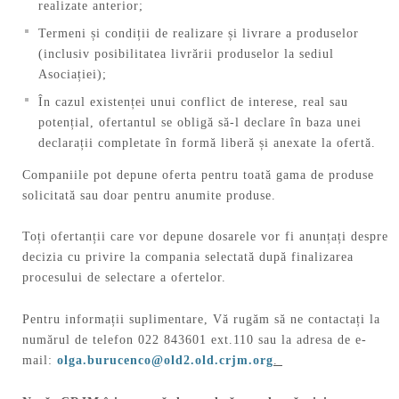
realizate anterior;
Termeni și condiții de realizare și livrare a produselor
(inclusiv posibilitatea livrării produselor la sediul
Asociației);
În cazul existenței unui conflict de interese, real sau
potențial, ofertantul se obligă să-l declare în baza unei
declarații completate în formă liberă și anexate la ofertă.
Companiile pot depune oferta pentru toată gama de produse
solicitată sau doar pentru anumite produse.
Toți ofertanții care vor depune dosarele vor fi anunțați despre
decizia cu privire la compania selectată după finalizarea
procesului de selectare a ofertelor.
Pentru informații suplimentare, Vă rugăm să ne contactați la
numărul de telefon 022 843601 ext.110 sau la adresa de e-
mail:
olga.burucenco@old2.old.crjm.org
.