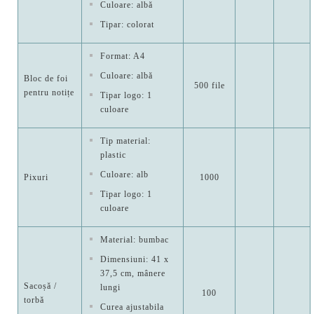
Culoare: albă
Tipar: colorat
Format: A4
Culoare: albă
Bloc de foi
500 file
pentru notițe
Tipar logo: 1
culoare
Tip material:
plastic
Culoare: alb
Pixuri
1000
Tipar logo: 1
culoare
Material: bumbac
Dimensiuni: 41 x
37,5 cm, mânere
Sacoșă /
lungi
100
torbă
Curea ajustabila