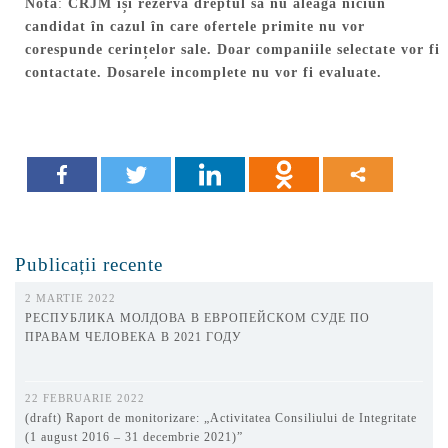
Notă
:
CRJM își rezervă dreptul să nu aleagă niciun
candidat în cazul în care ofertele primite nu vor
corespunde cerințelor sale.
Doar companiile selectate vor fi
contactate. Dosarele incomplete nu vor fi evaluate.
Publicații recente
2 MARTIE 2022
РЕСПУБЛИКА МОЛДОВА В ЕВРОПЕЙСКОМ СУДЕ ПО
ПРАВАМ ЧЕЛОВЕКА В 2021 ГОДУ
22 FEBRUARIE 2022
(draft) Raport de monitorizare: „Activitatea Consiliului de Integritate
(1 august 2016 – 31 decembrie 2021)”