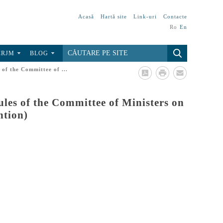
Acasă
Hartă site
Link-uri
Contacte
Ro
En
CRJM
BLOG
f the Committee of ...
es of the Committee of Ministers on
ntion)