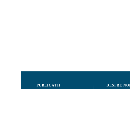
PUBLICAȚII
DESPRE NO
Justiție
Consiliul de 
Drepturile Omului
Echipa CRJM
Societate civilă
Organizarea i
Infografice
Rapoarte de ac
Buletin informativ
Donatori și Pa