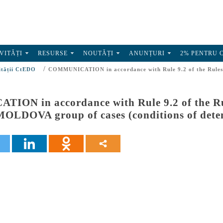
VITĂȚI
RESURSE
NOUTĂȚI
ANUNȚURI
2% PENTRU 
/
ității CtEDO
COMMUNICATION in accordance with Rule 9.2 of the Rules o
ON in accordance with Rule 9.2 of the Rul
OLDOVA group of cases (conditions of dete