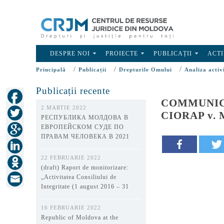
DESPRE NOI
PROIECTE
PUBLICAȚII
ACTI
/
/
/
Principală
Publicații
Drepturile Omului
Analiza activ
Publicații recente
COMMUNICATI
2 MARTIE 2022
CIORAP v. M
РЕСПУБЛИКА МОЛДОВА В
ЕВРОПЕЙСКОМ СУДЕ ПО
ПРАВАМ ЧЕЛОВЕКА В 2021
ГОДУ
22 FEBRUARIE 2022
(draft) Raport de monitorizare:
„Activitatea Consiliului de
Integritate (1 august 2016 – 31
decembrie 2021)”
16 FEBRUARIE 2022
Republic of Moldova at the