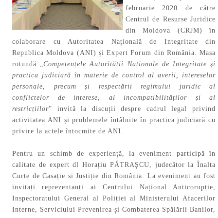
februarie 2020 de către
Centrul de Resurse Juridice
din Moldova (CRJM) în
colaborare cu Autoritatea Națională de Integritate din
Republica Moldova (ANI) și Expert Forum din România. Masa
rotundă „
Competențele Autorității Naționale de Integritate și
practica judiciară în materie de control al averii, intereselor
personale, precum și respectării regimului juridic al
conflictelor de interese, al incompatibilităților și al
restricțiilor
” invită la discuții despre cadrul legal privind
activitatea ANI și problemele întâlnite în practica judiciară cu
privire la actele întocmite de ANI.
Pentru un schimb de experiență, la eveniment participă în
calitate de expert dl Horațiu PĂTRAȘCU, judecător la Înalta
Curte de Casație si Justiție din România. La eveniment au fost
invitați reprezentanți ai Centrului Național Anticorupție,
Inspectoratului General al Poliției al Ministerului Afacerilor
Interne, Serviciului Prevenirea și Combaterea Spălării Banilor,