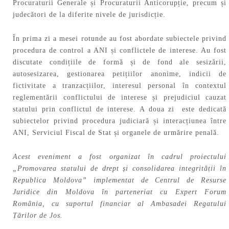
Procuraturii Generale și Procuraturii Anticorupție, precum și
judecători de la diferite nivele de jurisdicție.
În prima zi a mesei rotunde au fost abordate subiectele privind
procedura de control a ANI și conflictele de interese. Au fost
discutate condițiile de formă și de fond ale sesizării,
autosesizarea, gestionarea petițiilor anonime, indicii de
fictivitate a tranzacțiilor, interesul personal în contextul
reglementării conflictului de interese și prejudiciul cauzat
statului prin conflictul de interese. A doua zi este dedicată
subiectelor privind procedura judiciară și interacțiunea între
ANI, Serviciul Fiscal de Stat și organele de urmărire penală.
Acest eveniment a fost organizat în cadrul proiectului
„Promovarea statului de drept și consolidarea integrității în
Republica Moldova” implementat de Centrul de Resurse
Juridice din Moldova în parteneriat cu Expert Forum
România, cu suportul financiar al Ambasadei Regatului
Țărilor de Jos.