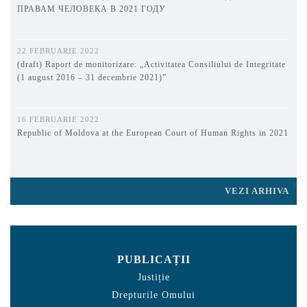
ПРАВАМ ЧЕЛОВЕКА В 2021 ГОДУ
22 FEBRUARIE 2022
(draft) Raport de monitorizare: „Activitatea Consiliului de Integritate
(1 august 2016 – 31 decembrie 2021)”
16 FEBRUARIE 2022
Republic of Moldova at the European Court of Human Rights in 2021
VEZI ARHIVA
PUBLICAȚII
Justiție
Drepturile Omului