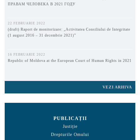
ПРАВАМ ЧЕЛОВЕКА В 2021 ГОДУ
22 FEBRUARIE 2022
(draft) Raport de monitorizare: „Activitatea Consiliului de Integritate
(1 august 2016 – 31 decembrie 2021)”
16 FEBRUARIE 2022
Republic of Moldova at the European Court of Human Rights in 2021
VEZI ARHIVA
PUBLICAȚII
Justiție
Drepturile Omului