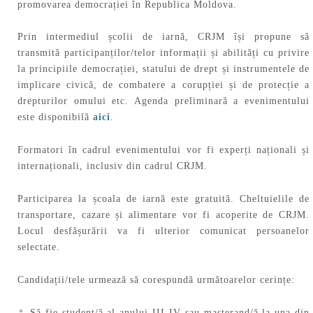
promovarea democrației în Republica Moldova.
Prin intermediul școlii de iarnă, CRJM își propune să
transmită participanților/telor informații și abilități cu privire
la principiile democrației, statului de drept și instrumentele de
implicare civică, de combatere a corupției și de protecție a
drepturilor omului etc. Agenda preliminară a evenimentului
este disponibilă
aici
.
Formatori în cadrul evenimentului vor fi experți naționali și
internaționali, inclusiv din cadrul CRJM.
Participarea la școala de iarnă este gratuită. Cheltuielile de
transportare, cazare și alimentare vor fi acoperite de CRJM.
Locul desfășurării va fi ulterior comunicat persoanelor
selectate.
Candidații/tele urmează să corespundă următoarelor cerințe:
Să fie student/ă al anului III-IV sau masterand/ă la una din