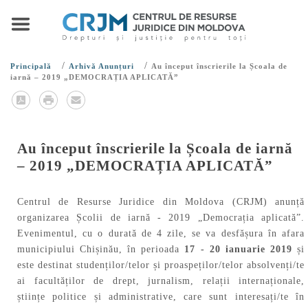
/
/
Principală
Arhivă Anunțuri
Au început înscrierile la Școala de
iarnă – 2019 „DEMOCRAȚIA APLICATĂ”
Au început înscrierile la Școala de iarnă
– 2019 „DEMOCRAȚIA APLICATĂ”
Centrul de Resurse Juridice din Moldova (CRJM) anunță
organizarea Școlii de iarnă - 2019 „Democrația aplicată”.
Evenimentul, cu o durată de 4 zile, se va desfășura în afara
municipiului Chișinău, în perioada
17 - 20 ianuarie 2019
și
este destinat studenților/telor și proaspeților/telor absolvenți/te
ai facultăților de drept, jurnalism, relații internaționale,
științe politice și administrative, care sunt interesați/te în