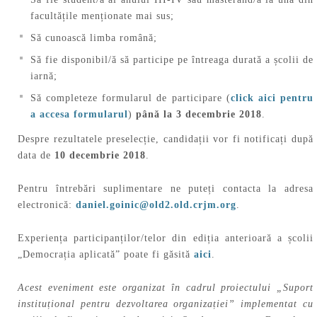
facultățile menționate mai sus;
Să cunoască limba română;
Să fie disponibil/ă să participe pe întreaga durată a școlii de
iarnă;
Să completeze formularul de participare (
click aici pentru
a accesa formularul
)
până la 3 decembrie 2018
.
Despre rezultatele preselecție, candidații vor fi notificați după
data de
10 decembrie 2018
.
Pentru întrebări suplimentare ne puteți contacta la adresa
electronică:
daniel.goinic@old2.old.crjm.org
.
Experiența participanților/telor din ediția anterioară a școlii
„Democrația aplicată” poate fi găsită
aici
.
Acest eveniment este organizat în cadrul proiectului „Suport
instituțional pentru dezvoltarea organizației” implementat cu