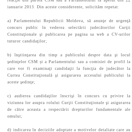
reacţie din partea CSM sau a Parlamentului la apelul din 22
ianuarie 2013. Din aceste considerente, solicităm repetat:
a) Parlamentului Republicii Moldova, să anunţe de urgenţă
concurs public în vederea selectării judecătorilor Curţii
Constituţionale şi publicarea pe pagina sa web a CV-urilor
tuturor candidaţilor;
b) înştiinţarea din timp a publicului despre data şi locul
şedinţelor CSM și a Parlamentului sau a comisiei de profil la
care vor fi examinaţi candidaţii la funcţia de judecător la
Curtea Constituţională şi asigurarea accesului publicului la
aceste şedinţe;
c) audierea candidaţilor înscrişi în concurs cu privire la
viziunea lor asupra rolului Curţii Constituţionale şi asigurarea
de către aceasta a respectării drepturilor fundamentale ale
omului;
d) indicarea în deciziile adoptate a motivelor detaliate care au