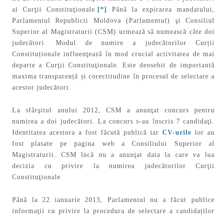
ai Curţii Constituţionale.
[*]
Până la expirarea mandatului,
Parlamentul Republicii Moldova (Parlamentul) şi Consiliul
Superior al Magistraturii (CSM) urmează să numească câte doi
judecători. Modul de numire a judecătorilor Curții
Constituționale influenţează în mod crucial activitatea de mai
departe a Curţii Constituţionale. Este deosebit de importantă
maxima transparență și corectitudine în procesul de selectare a
acestor judecători.
La sfârşitul anului 2012, CSM a anunţat concurs pentru
numirea a doi judecători. La concurs s-au înscris 7 candidaţi.
Identitatea acestora a fost făcută publică iar
CV-urile
lor au
fost plasate pe pagina web a Consiliului Superior al
Magistraturii. CSM încă nu a anunţat data la care va lua
decizia cu privire la numirea judecătorilor Curţii
Constituţionale.
Până la 22 ianuarie 2013, Parlamentul nu a făcut publice
informaţii cu privire la procedura de selectare a candidaților