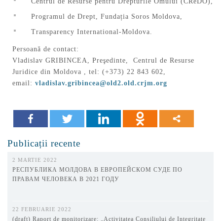
Centrul de Resurse pentru Drepturile Omului (CReDO),
Programul de Drept, Fundația Soros Moldova,
Transparency International-Moldova.
Persoană de contact:
Vladislav GRIBINCEA, Preşedinte, Centrul de Resurse
Juridice din Moldova , tel: (+373) 22 843 602,
email:
vladislav.gribincea@old2.old.crjm.org
Publicații recente
2 MARTIE 2022
РЕСПУБЛИКА МОЛДОВА В ЕВРОПЕЙСКОМ СУДЕ ПО
ПРАВАМ ЧЕЛОВЕКА В 2021 ГОДУ
22 FEBRUARIE 2022
(draft) Raport de monitorizare: „Activitatea Consiliului de Integritate