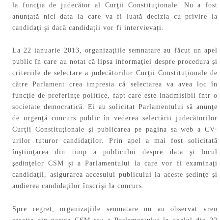
la funcţia de judecător al Curţii Constituţionale. Nu a fost
anunţată nici data la care va fi luată decizia cu privire la
candidaţi și dacă candidații vor fi intervievați.
La 22 ianuarie 2013, organizaţiile semnatare au făcut un apel
public în care au notat că lipsa informaţiei despre procedura şi
criteriile de selectare a judecătorilor Curţii Constituționale de
către Parlament crea impresia că selectarea va avea loc în
funcţie de preferinţe politice, fapt care este inadmisibil într-o
societate democratică. Ei au solicitat Parlamentului să anunţe
de urgenţă concurs public în vederea selectării judecătorilor
Curţii Constituţionale şi publicarea pe pagina sa web a CV-
urilor tuturor candidaţilor. Prin apel a mai fost solicitată
înştiinţarea din timp a publicului despre data şi locul
şedinţelor CSM și a Parlamentului la care vor fi examinaţi
candidaţii, asigurarea accesului publicului la aceste şedinţe şi
audierea candidaţilor înscrişi la concurs.
Spre regret, organizaţiile semnatare nu au observat vreo