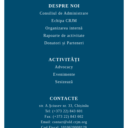
DESPRE NOI
Consiliul de Administrare
Echipa CRJM
Organizarea internă
Rapoarte de activitate
Donatori și Parteneri
ACTIVITĂȚI
Advocacy
Evenimente
Sesizează
CONTACTE
str. A.Şciusev nr. 33, Chișinău
Tel: (+373 22) 843 601
Fax: (+373 22) 843 602
Email:
contact@old.crjm.org
Cod Fiscal: 1010620008129