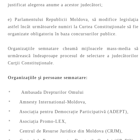
justificat alegerea anume a acestor judecători;
e) Parlamentului Republicii Moldova, să modifice legislaţia
astfel încât următoarele numiri la Curtea Constituţionale să fie
organizate obligatoriu în baza concursurilor publice.
Organizaţiile semnatare cheamă mijloacele mass-media să
urmărească îndeaproape procesul de selectare a judecătorilor
Curţii Constituţionale.
Organizaţiile şi persoane semnatare:
Ambasada Drepturilor Omului
Amnesty International-Moldova,
Asociația pentru Democrație Participativă (ADEPT),
Asociația Promo-LEX,
Centrul de Resurse Juridice din Moldova (CRJM),