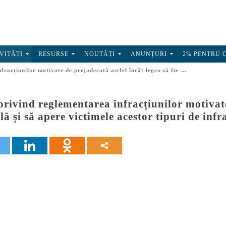
VITĂȚI
RESURSE
NOUTĂȚI
ANUNȚURI
2% PENTRU 
fracțiunilor motivate de prejudecată astfel încât legea să fie ...
privind reglementarea infracțiunilor motivate
lă și să apere victimele acestor tipuri de infr