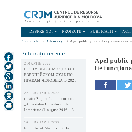
DESPRE NOI
PROIECTE
PUBLICAȚII
ACTI
/
/
Principală
Advocacy
Apel public privind reglementarea in
Publicații recente
Apel public 
2 MARTIE 2022
fie funcționa
РЕСПУБЛИКА МОЛДОВА В
ЕВРОПЕЙСКОМ СУДЕ ПО
ПРАВАМ ЧЕЛОВЕКА В 2021
ГОДУ
22 FEBRUARIE 2022
(draft) Raport de monitorizare:
„Activitatea Consiliului de
Integritate (1 august 2016 – 31
decembrie 2021)”
16 FEBRUARIE 2022
Republic of Moldova at the