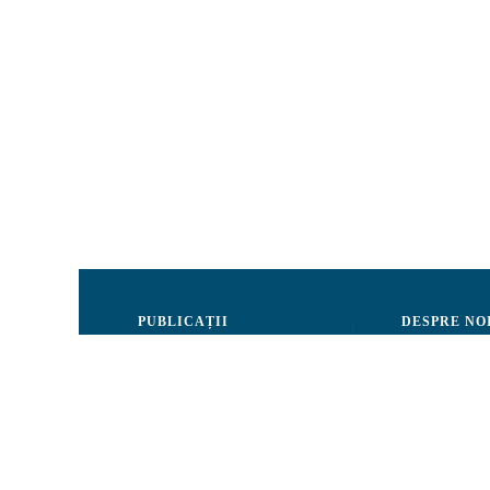
PUBLICAȚII
DESPRE NO
Justiție
Consiliul de 
Drepturile Omului
Echipa CRJM
Societate civilă
Organizarea i
Infografice
Rapoarte de ac
Buletin informativ
Donatori și Pa