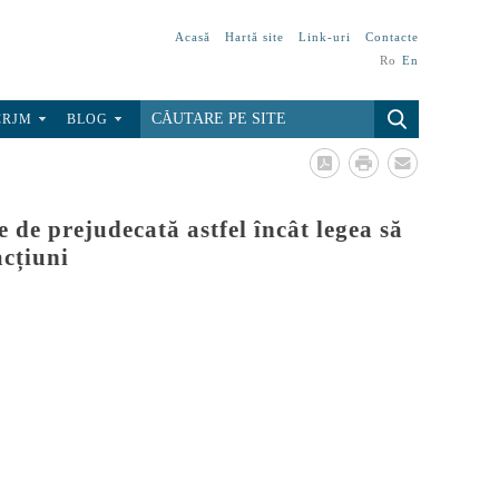
Acasă
Hartă site
Link-uri
Contacte
Ro
En
CRJM
BLOG
 de prejudecată astfel încât legea să
acțiuni