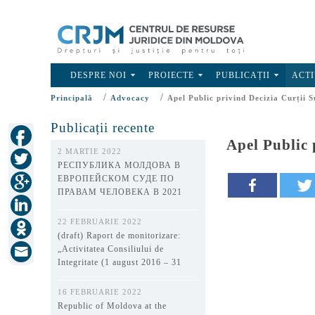
DESPRE NOI
PROIECTE
PUBLICAȚII
ACTI
/
/
Principală
Advocacy
Apel Public privind Decizia Curții S
Publicații recente
Apel Public 
2 MARTIE 2022
РЕСПУБЛИКА МОЛДОВА В
ЕВРОПЕЙСКОМ СУДЕ ПО
ПРАВАМ ЧЕЛОВЕКА В 2021
ГОДУ
22 FEBRUARIE 2022
(draft) Raport de monitorizare:
„Activitatea Consiliului de
Integritate (1 august 2016 – 31
decembrie 2021)”
16 FEBRUARIE 2022
Republic of Moldova at the