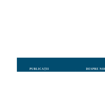
PUBLICAȚII
DESPRE NO
Justiție
Consiliul de 
Drepturile Omului
Echipa CRJM
Societate civilă
Organizarea i
Infografice
Rapoarte de ac
Buletin informativ
Donatori și Pa