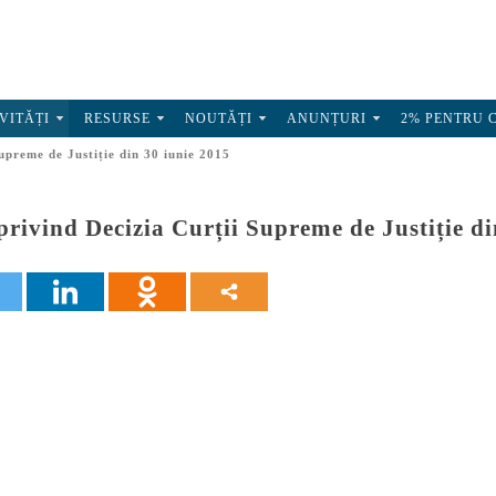
VITĂȚI
RESURSE
NOUTĂȚI
ANUNȚURI
2% PENTRU 
upreme de Justiție din 30 iunie 2015
privind Decizia Curții Supreme de Justiție di