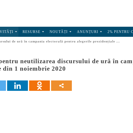
VITĂȚI
RESURSE
NOUTĂȚI
ANUNȚURI
2% PENTRU 
ursului de ură în campania electorală pentru alegerile prezidențiale ...
pentru neutilizarea discursului de ură în cam
e din 1 noiembrie 2020