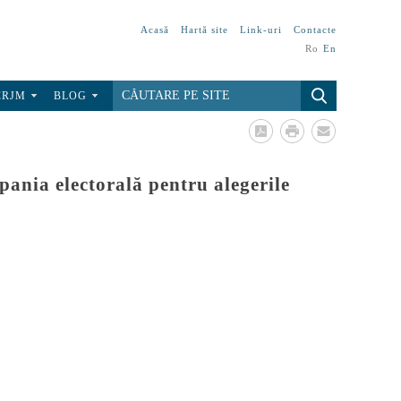
Acasă
Hartă site
Link-uri
Contacte
Ro
En
CRJM
BLOG
pania electorală pentru alegerile