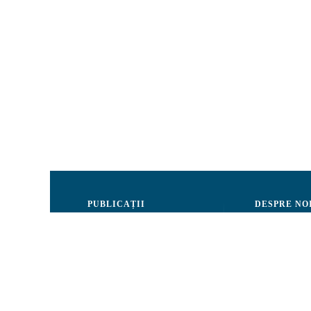
PUBLICAȚII
DESPRE NO
Justiție
Consiliul de 
Drepturile Omului
Echipa CRJM
Societate civilă
Organizarea i
Infografice
Rapoarte de ac
Buletin informativ
Donatori și Pa