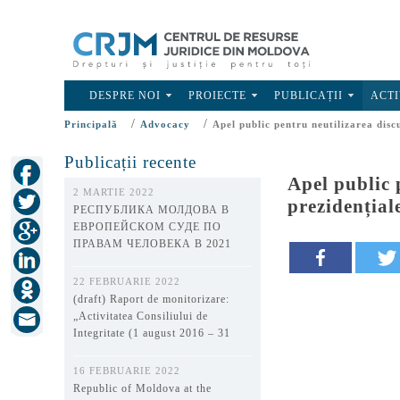
DESPRE NOI
PROIECTE
PUBLICAȚII
ACTI
/
/
Principală
Advocacy
Apel public pentru neutilizarea disc
Publicații recente
Apel public 
2 MARTIE 2022
prezidențial
РЕСПУБЛИКА МОЛДОВА В
ЕВРОПЕЙСКОМ СУДЕ ПО
ПРАВАМ ЧЕЛОВЕКА В 2021
ГОДУ
22 FEBRUARIE 2022
(draft) Raport de monitorizare:
„Activitatea Consiliului de
Integritate (1 august 2016 – 31
decembrie 2021)”
16 FEBRUARIE 2022
Republic of Moldova at the