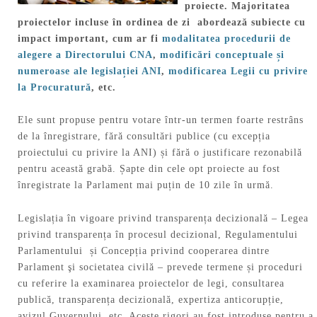
proiecte. Majoritatea
proiectelor incluse în ordinea de zi abordează subiecte cu
impact important, cum ar fi
modalitatea procedurii de
alegere a Directorului CNA
,
modificări conceptuale și
numeroase ale legislației ANI
,
modificarea Legii cu privire
la Procuratură
, etc.
Ele sunt propuse pentru votare într-un termen foarte restrâns
de la înregistrare, fără consultări publice (cu excepția
proiectului cu privire la ANI) și fără o justificare rezonabilă
pentru această grabă. Șapte din cele opt proiecte au fost
înregistrate la Parlament mai puțin de 10 zile în urmă.
Legislația în vigoare privind transparența decizională – Legea
privind transparența în procesul decizional, Regulamentului
Parlamentului și Concepția privind cooperarea dintre
Parlament şi societatea civilă – prevede termene și proceduri
cu referire la examinarea proiectelor de legi, consultarea
publică, transparența decizională, expertiza anticorupție,
avizul Guvernului, etc. Aceste rigori au fost introduse pentru a