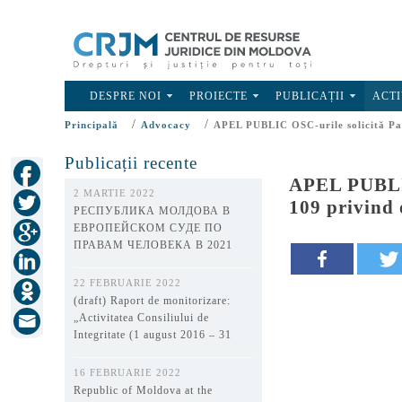
DESPRE NOI
PROIECTE
PUBLICAȚII
ACTI
/
/
Principală
Advocacy
APEL PUBLIC OSC-urile solicită Parl
Publicații recente
APEL PUBLIC 
2 MARTIE 2022
109 privind 
РЕСПУБЛИКА МОЛДОВА В
ЕВРОПЕЙСКОМ СУДЕ ПО
ПРАВАМ ЧЕЛОВЕКА В 2021
ГОДУ
22 FEBRUARIE 2022
(draft) Raport de monitorizare:
„Activitatea Consiliului de
Integritate (1 august 2016 – 31
decembrie 2021)”
16 FEBRUARIE 2022
Republic of Moldova at the