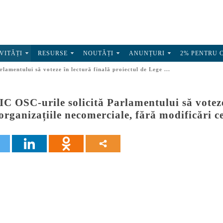
VITĂȚI
RESURSE
NOUTĂȚI
ANUNȚURI
2% PENTRU 
amentului să voteze în lectură finală proiectul de Lege ...
OSC-urile solicită Parlamentului să voteze î
organizațiile necomerciale, fără modificări c