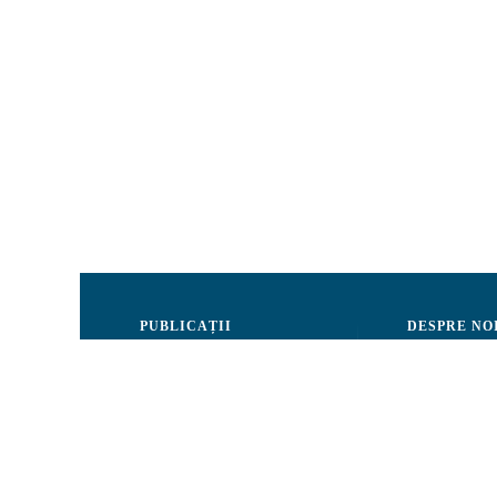
PUBLICAȚII
DESPRE NO
Justiție
Consiliul de 
Drepturile Omului
Echipa CRJM
Societate civilă
Organizarea i
Infografice
Rapoarte de ac
Buletin informativ
Donatori și Pa