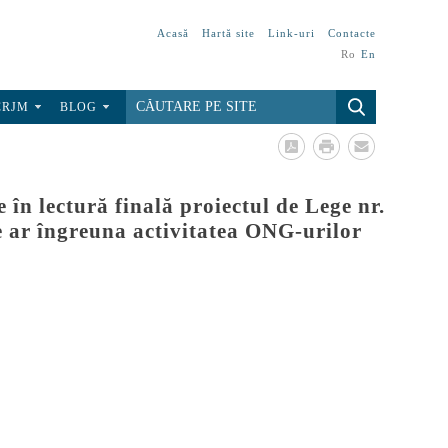
Acasă
Hartă site
Link-uri
Contacte
Ro
En
CRJM
BLOG
n lectură finală proiectul de Lege nr.
e ar îngreuna activitatea ONG-urilor