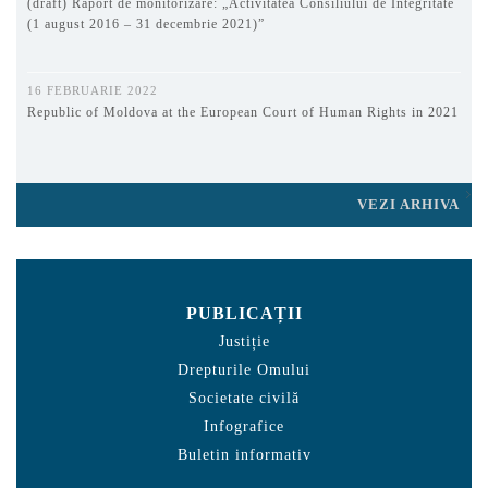
(draft) Raport de monitorizare: „Activitatea Consiliului de Integritate
(1 august 2016 – 31 decembrie 2021)”
16 FEBRUARIE 2022
Republic of Moldova at the European Court of Human Rights in 2021
VEZI ARHIVA
PUBLICAȚII
Justiție
Drepturile Omului
Societate civilă
Infografice
Buletin informativ