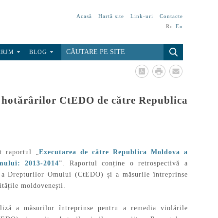
Acasă
Hartă site
Link-uri
Contacte
Ro
En
CRJM
BLOG
a hotărârilor CtEDO de către Republica
t raportul „
Executarea de către Republica Moldova a
mului: 2013-2014
”. Raportul conține o retrospectivă a
 a Drepturilor Omului (CtEDO) și a măsurile întreprinse
itățile moldovenești.
iză a măsurilor întreprinse pentru a remedia violările