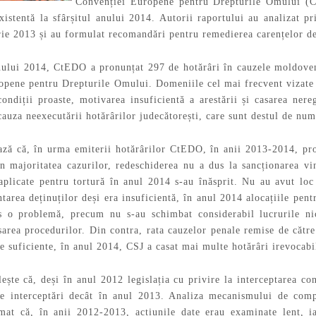
Convenției Europene pentru Drepturile Omului (CE
 existentă la sfârșitul anului 2014. Autorii raportului au analizat 
ie 2013 și au formulat recomandări pentru remedierea carențelor de
anului 2014, CtEDO a pronunțat 297 de hotărâri în cauzele moldovene
opene pentru Drepturile Omului. Domeniile cel mai frecvent vizate 
condiții proaste, motivarea insuficientă a arestării și casarea nere
uza neexecutării hotărârilor judecătorești, care sunt destul de nume
ză că, în urma emiterii hotărârilor CtEDO, în anii 2013-2014, proc
în majoritatea cazurilor, redeschiderea nu a dus la sancționarea v
 aplicate pentru tortură în anul 2014 s-au înăsprit. Nu au avut loc
ntarea deținuților deși era insuficientă, în anul 2014 alocațiile pen
s o problemă, precum nu s-au schimbat considerabil lucrurile nic
sarea procedurilor. Din contra, rata cauzelor penale remise de către
 suficiente, în anul 2014, CSJ a casat mai multe hotărâri irevocabi
ește că, deși în anul 2012 legislația cu privire la interceptarea co
e interceptări decât în anul 2013. Analiza mecanismului de compe
rmat că, în anii 2012-2013, acțiunile date erau examinate lent, 