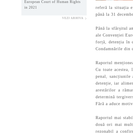
European Court of Human Rights
in 2021
referă la situația
până la 31 decembr
VEZI ARHIVA
Până la sfârșitul 
ale Convenției Eur
forță, detenția în 
Condamnările din ca
Raportul menționea
Cu toate acestea, 
penal, sancțiunile
detenție, iar alime
arestărilor a răma
determină tergiver
Fără a aduce motive
Raportul mai stabil
două ori mai mult
rezonabil a confi