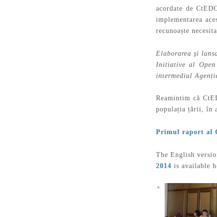
acordate de CtEDO 
implementarea aces
recunoaște necesita
Elaborarea și lans
Initiative al Open
intermediul Agenți
Reamintim că CtED
populația țării, în
Primul raport al
The English versi
2014
is available h