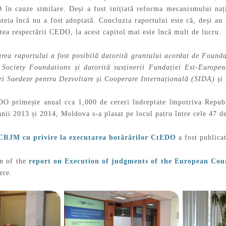
în cauze similare. Deși a fost inițiată reforma mecanismului nați
teia încă nu a fost adoptată. Concluzia raportului este că, deși au
tea respectării CEDO, la acest capitol mai este încă mult de lucru.
area raportului a fost posibilă datorită grantului acordat de Foun
 Society Foundations și datorită susținerii Fundației Est-Europen
ei Suedeze pentru Dezvoltare și Cooperare Internațională (SIDA) ș
O primește anual cca 1,000 de cereri îndreptate împotriva Republ
 anii 2013 și 2014, Moldova s-a plasat pe locul patru între cele 47 
 CRJM cu privire la executarea hotărârilor CtEDO
a fost publica
on of the
report on Execution of judgments of the European Cou
ere.