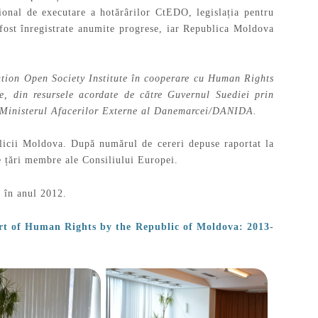
onal de executare a hotărârilor CtEDO, legislația pentru
 fost înregistrate anumite progrese, iar Republica Moldova
dation Open Society Institute în cooperare cu Human Rights
e, din resursele acordate de către Guvernul Suediei prin
i Ministerul Afacerilor Externe al Danemarcei/DANIDA.
icii Moldova. După numărul de cereri depuse raportat la
de țări membre ale Consiliului Europei.
t în anul 2012.
rt of Human Rights by the Republic of Moldova: 2013-