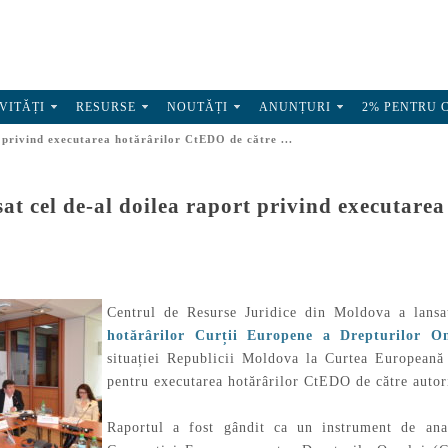
VITĂȚI
RESURSE
NOUTĂȚI
ANUNȚURI
2% PENTRU 
 privind executarea hotărârilor CtEDO de către ...
t cel de-al doilea raport privind executare
Centrul de Resurse Juridice din Moldova a lansa
hotărârilor Curții Europene a Drepturilor O
situației Republicii Moldova la Curtea Europeană
pentru executarea hotărârilor CtEDO de către autor
Raportul a fost gândit ca un instrument de anal