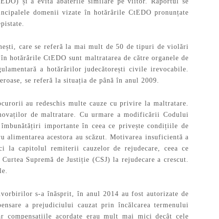
DO) și a evita abaterile similare pe viitor. Raportul se
principalele domenii vizate în hotărârile CtEDO pronunțate
pistate.
ști, care se referă la mai mult de 50 de tipuri de violări
în hotărârile CtEDO sunt maltratarea de către organele de
gulamentară a hotărârilor judecătorești civile irevocabile.
roase, se referă la situația de până în anul 2009.
urorii au redeschis multe cauze cu privire la maltratare.
inovaților de maltratare. Cu urmare a modificării Codului
 îmbunătățiri importante în ceea ce privește condițiile de
tru alimentarea acestora au scăzut. Motivarea insuficientă a
i la capitolul remiterii cauzelor de rejudecare, ceea ce
 Curtea Supremă de Justiție (CSJ) la rejudecare a crescut.
le.
nvorbirilor s-a înăsprit, în anul 2014 au fost autorizate de
nsare a prejudiciului cauzat prin încălcarea termenului
iar compensațiile acordate erau mult mai mici decât cele