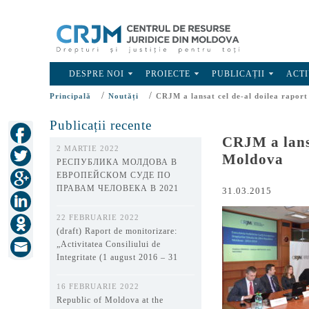
DESPRE NOI
PROIECTE
PUBLICAȚII
ACTI
/
/
Principală
Noutăți
CRJM a lansat cel de-al doilea raport
Publicații recente
CRJM a lansa
2 MARTIE 2022
Moldova
РЕСПУБЛИКА МОЛДОВА В
ЕВРОПЕЙСКОМ СУДЕ ПО
ПРАВАМ ЧЕЛОВЕКА В 2021
31.03.2015
ГОДУ
22 FEBRUARIE 2022
(draft) Raport de monitorizare:
„Activitatea Consiliului de
Integritate (1 august 2016 – 31
decembrie 2021)”
16 FEBRUARIE 2022
Republic of Moldova at the