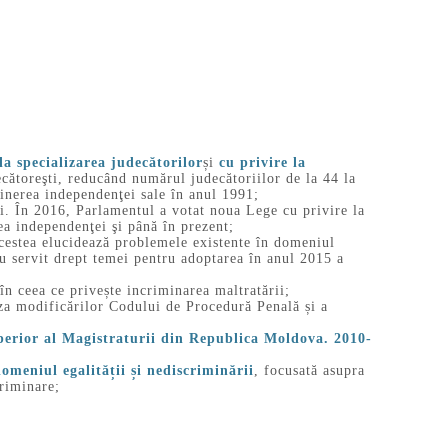
la specializarea judecătorilor
și
cu privire la
ecătoreşti, reducând numărul judecătoriilor de la 44 la
inerea independenţei sale în anul 1991;
. În 2016, Parlamentul a votat noua Lege cu privire la
ea independenţei şi până în prezent;
estea elucidează problemele existente în domeniul
au servit drept temei pentru adoptarea în anul 2015 a
 ceea ce privește incriminarea maltratării;
za modificărilor Codului de Procedură Penală și a
uperior al Magistraturii din Republica Moldova. 2010-
omeniul egalității și nediscriminării
, focusată asupra
criminare;