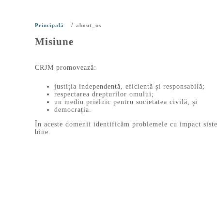
/
Principală
about_us
Misiune
CRJM promovează:
justiția independentă, eficientă și responsabilă;
respectarea drepturilor omului;
un mediu prielnic pentru societatea civilă; și
democrația.
În aceste domenii identificăm problemele cu impact sist
bine.