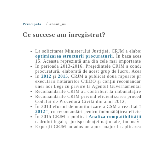
/
Principală
about_us
Ce succese am înregistrat?
La solicitarea Ministerului Justiției, CRJM a elabo
optimizarea structurii procuraturii
. În baza ace
15. Aceasta reprezintă una din cele mai important
În perioada 2013-2016, Preşedintele CRJM a condus
procuratură, elaborată de acest grup de lucru. Ace
În
2012
şi
2015
, CRJM a publicat două rapoarte p
executării hotărârilor CtEDO și conțin recomandări
unei noi Legi cu privire la Agentul Guvernamental
Recomandările CRJM au contribuit la îmbunătățirea
Recomandările CRJM privind eficientizarea procedur
Codului de Procedură Civilă din anul 2012;
În 2013 efortul de monitorizare a CSM a rezultat 
2012”
, cu recomandări pentru îmbunătățirea eficie
În 2015 CRJM a publicat
Analiza compatibilități
cadrului legal și jurisprudenței naționale, inclusiv
Experții CRJM au adus un aport major la aplicarea