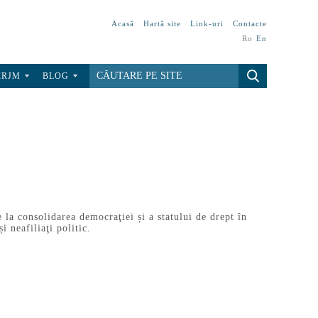
Acasă
Hartă site
Link-uri
Contacte
Ro
En
CRJM
BLOG
la consolidarea democraţiei și a statului de drept în
 neafiliaţi politic.