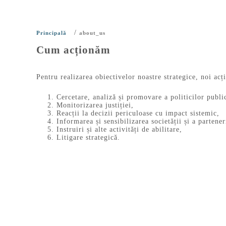
/
Principală
about_us
Cum acționăm
Pentru realizarea obiectivelor noastre strategice, noi acț
Cercetare, analiză și promovare a politicilor publi
Monitorizarea justiției,
Reacții la decizii periculoase cu impact sistemic,
Informarea și sensibilizarea societății și a partene
Instruiri și alte activități de abilitare,
Litigare strategică.