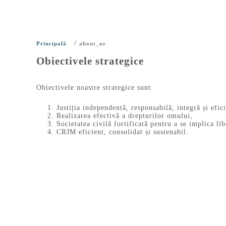
/
Principală
about_us
Obiectivele strategice
Obiectivele noastre strategice sunt:
Justiția independentă, responsabilă, integră și efic
Realizarea efectivă a drepturilor omului,
Societatea civilă fortificată pentru a se implica li
CRJM eficient, consolidat și sustenabil.