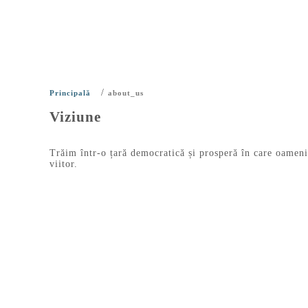
/
Principală
about_us
Viziune
Trăim într-o țară democratică și prosperă în care oamenii s
viitor.