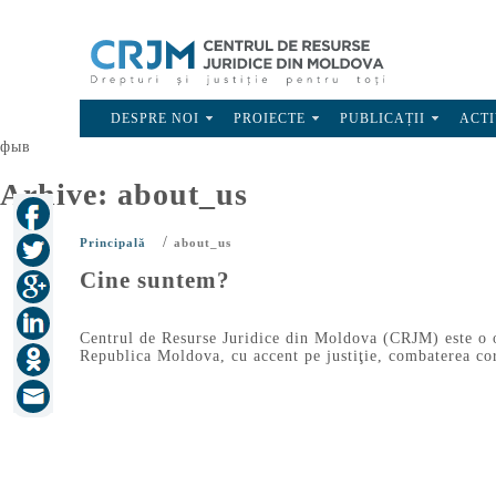
DESPRE NOI
PROIECTE
PUBLICAȚII
ACTI
фыв
Arhive:
about_us
/
Principală
about_us
Cine suntem?
Centrul de Resurse Juridice din Moldova (CRJM) este o or
Republica Moldova, cu accent pe justiţie, combaterea coru