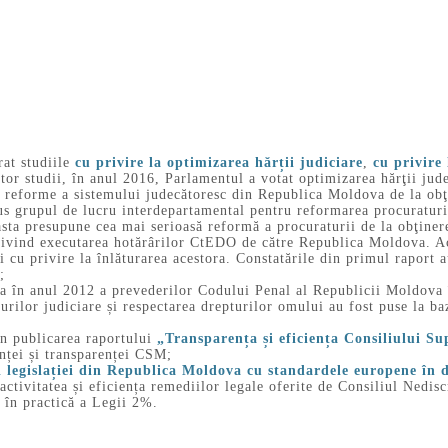
rat studiile
cu privire la optimizarea hărții judiciare
,
cu privire 
stor studii, în anul 2016, Parlamentul a votat optimizarea hărţii jud
e reforme a sistemului judecătoresc din Republica Moldova de la obţ
 grupul de lucru interdepartamental pentru reformarea procuraturii
asta presupune cea mai serioasă reformă a procuraturii de la obţiner
rivind executarea hotărârilor CtEDO de către Republica Moldova. Ac
 cu privire la înlăturarea acestora. Constatările din primul raport 
;
 în anul 2012 a prevederilor Codului Penal al Republicii Moldova în
ilor judiciare și respectarea drepturilor omului au fost puse la ba
în publicarea raportului
„Transparența și eficiența Consiliului S
nței și transparenței CSM;
i legislației din Republica Moldova cu standardele europene în d
 activitatea și eficiența remediilor legale oferite de Consiliul Nedis
 în practică a Legii 2%.