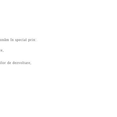
ionăm în special prin:
ce,
rilor de dezvoltare,