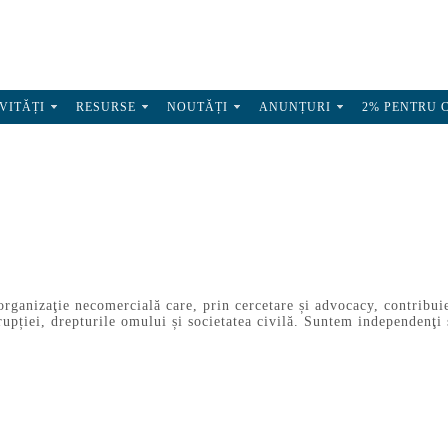
VITĂȚI
RESURSE
NOUTĂȚI
ANUNȚURI
2% PENTRU 
ganizaţie necomercială care, prin cercetare și advocacy, contribuie 
pției, drepturile omului și societatea civilă. Suntem independenţi și