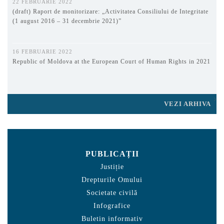
22 FEBRUARIE 2022
(draft) Raport de monitorizare: „Activitatea Consiliului de Integritate
(1 august 2016 – 31 decembrie 2021)”
16 FEBRUARIE 2022
Republic of Moldova at the European Court of Human Rights in 2021
VEZI ARHIVA
PUBLICAȚII
Justiție
Drepturile Omului
Societate civilă
Infografice
Buletin informativ