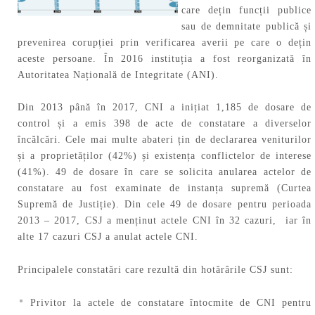
care dețin funcții publice
sau de demnitate publică și
prevenirea corupției prin verificarea averii pe care o dețin
aceste persoane. În 2016 instituția a fost reorganizată în
Autoritatea Națională de Integritate (ANI).
Din 2013 până în 2017, CNI a inițiat 1,185 de dosare de
control și a emis 398 de acte de constatare a diverselor
încălcări. Cele mai multe abateri țin de declararea veniturilor
și a proprietăților (42%) și existența conflictelor de interese
(41%). 49 de dosare în care se solicita anularea actelor de
constatare au fost examinate de instanța supremă (Curtea
Supremă de Justiție). Din cele 49 de dosare pentru perioada
2013 – 2017, CSJ a menținut actele CNI în 32 cazuri, iar în
alte 17 cazuri CSJ a anulat actele CNI.
Principalele constatări care rezultă din hotărârile CSJ sunt:
Privitor la actele de constatare întocmite de CNI pentru