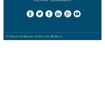
Cod Fiscal: 1010620008129
© Centrul de Resurse Juridice din Moldova