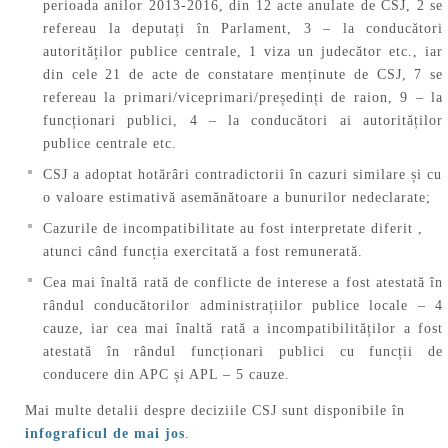
perioada anilor 2013-2016, din 12 acte anulate de CSJ, 2 se
refereau la deputați în Parlament, 3 – la conducători
autorităților publice centrale, 1 viza un judecător etc., iar
din cele 21 de acte de constatare menținute de CSJ, 7 se
refereau la primari/viceprimari/președinți de raion, 9 – la
funcționari publici, 4 – la conducători ai autorităților
publice centrale etc.
CSJ a adoptat hotărâri contradictorii în cazuri similare și cu
o valoare estimativă asemănătoare a bunurilor nedeclarate;
Cazurile de incompatibilitate au fost interpretate diferit ,
atunci când funcția exercitată a fost remunerată.
Cea mai înaltă rată de conflicte de interese a fost atestată în
rândul conducătorilor administrațiilor publice locale – 4
cauze, iar cea mai înaltă rată a incompatibilităților a fost
atestată în rândul funcționari publici cu funcții de
conducere din APC și APL – 5 cauze.
Mai multe detalii despre deciziile CSJ sunt disponibile în
infograficul de mai jos
.