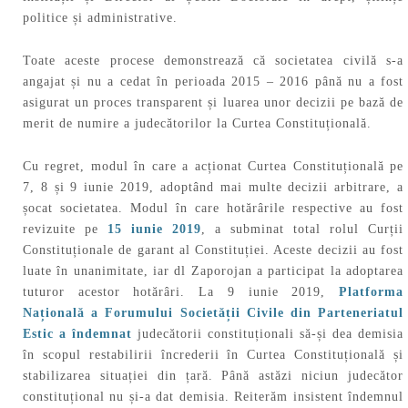
politice și administrative.
Toate aceste procese demonstrează că societatea civilă s-a
angajat și nu a cedat în perioada 2015 – 2016 până nu a fost
asigurat un proces transparent și luarea unor decizii pe bază de
merit de numire a judecătorilor la Curtea Constituțională.
Cu regret, modul în care a acționat Curtea Constituțională pe
7, 8 și 9 iunie 2019, adoptând mai multe decizii arbitrare, a
șocat societatea. Modul în care hotărârile respective au fost
revizuite pe
15 iunie 2019
, a subminat total rolul Curții
Constituționale de garant al Constituției. Aceste decizii au fost
luate în unanimitate, iar dl Zaporojan a participat la adoptarea
tuturor acestor hotărâri. La 9 iunie 2019,
Platforma
Națională a Forumului Societății Civile din Parteneriatul
Estic a îndemnat
judecătorii constituționali să-și dea demisia
în scopul restabilirii încrederii în Curtea Constituțională și
stabilizarea situației din țară. Până astăzi niciun judecător
constituțional nu și-a dat demisia. Reiterăm insistent îndemnul