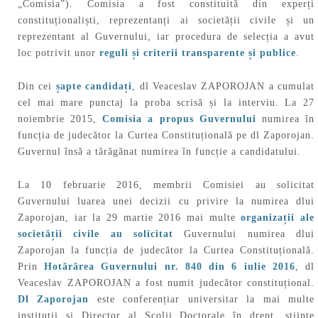
„Comisia”). Comisia a fost constituită din experți
constituționaliști, reprezentanți ai societății civile și un
reprezentant al Guvernului, iar procedura de selecția a avut
loc potrivit unor
reguli și criterii transparente și publice
.
Din cei
șapte candidați
, dl Veaceslav ZAPOROJAN a cumulat
cel mai mare punctaj la proba scrisă și la interviu. La 27
noiembrie 2015,
Comisia a propus Guvernului
numirea în
funcția de judecător la Curtea Constituțională pe dl Zaporojan.
Guvernul însă a tărăgănat numirea în funcție a candidatului.
La 10 februarie 2016, membrii Comisiei au solicitat
Guvernului luarea unei decizii cu privire la numirea dlui
Zaporojan, iar la 29 martie 2016 mai multe
organizații ale
societății civile au solicitat
Guvernului numirea dlui
Zaporojan la funcția de judecător la Curtea Constituțională.
Prin
Hotărârea Guvernului nr. 840 din 6 iulie 2016
, dl
Veaceslav ZAPOROJAN a fost numit judecător constituțional.
Dl Zaporojan
este conferențiar universitar la mai multe
instituții și Director al Școlii Doctorale în drept, științe