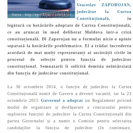
Veaceslav ZAPOROJAN,
judecător la Curtea
Sursa :
http://epochtimes-romania.com
Constituțională
, în
legătură cu hotărârile adoptate de Curtea Constituțională,
ce au aruncat în mod deliberat Moldova într-o criză
constituțională. Dl Zaporojan nu a formulat nicio o opinie
separată la hotărârile problematice. El a trădat încrederea
acordată de mai mulți reprezentanți ai societății civile în
procesul de selecție pentru funcția de judecător
constituțional. Semnatarii îi solicită demisia neîntârziată
din funcția de judecător constituțional.
La 30 octombrie 2014, o funcție de judecător la Curtea
Constituțională numit de Guvern a devenit vacantă, iar la 23
octombrie 2015
Guvernul a adoptat
un Regulament privind
modul de organizare și desfășurare a concursului pentru
suplinirea funcției de judecător la Curtea Constituțională din
partea Guvernului și a numit o Comisie pentru selectarea
candidaților la funcția de judecător (în continuare,