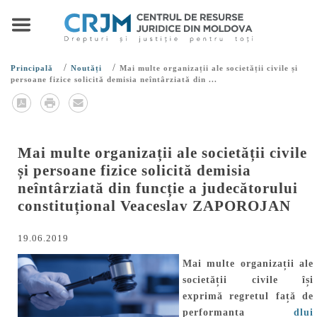
/
/
Principală
Noutăți
Mai multe organizații ale societății civile și
persoane fizice solicită demisia neîntârziată din ...
Mai multe organizații ale societății civile
și persoane fizice solicită demisia
neîntârziată din funcție a judecătorului
constituțional Veaceslav ZAPOROJAN
19.06.2019
Mai multe organizații ale
societății civile își
exprimă regretul față de
performanța
dlui