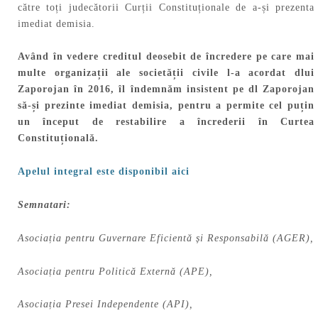
către toți judecătorii Curții Constituționale de a-și prezenta
imediat demisia.
Având în vedere creditul deosebit de încredere pe care mai
multe organizații ale societății civile l-a acordat dlui
Zaporojan în 2016, îl îndemnăm insistent pe dl Zaporojan
să-și prezinte imediat demisia, pentru a permite cel puțin
un început de restabilire a încrederii în Curtea
Constituțională.
Apelul integral este disponibil aici
Semnatari:
Asociația pentru Guvernare Eficientă și Responsabilă (AGER),
Asociația pentru Politică Externă (APE),
Asociația Presei Independente (API),