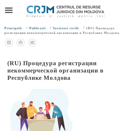
/
/
/
Principală
Publicații
Societate civilă
(RU) Процедура
регистрации некоммерческой организации в Республике Молдова
(RU) Процедура регистрации
некоммерческой организации в
Республике Молдова