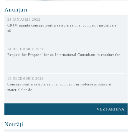
Anunțuri
24 IANUARIE 2022
CRJM anunță concurs pentru selectarea unei companii media care
să…
14 DECEMBRIE 2021
Request for Proposal for an International Consultant to conduct the…
13 DECEMBRIE 2021
Concurs pentru selectarea unei companii în vederea producerii
materialelor de…
VEZI ARHIVA
Noutăți