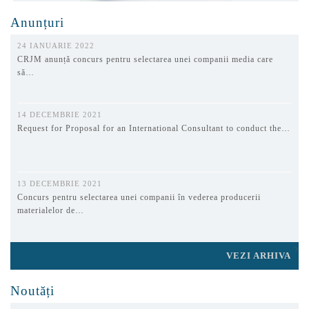
Anunțuri
24 IANUARIE 2022
CRJM anunță concurs pentru selectarea unei companii media care
să…
14 DECEMBRIE 2021
Request for Proposal for an International Consultant to conduct the…
13 DECEMBRIE 2021
Concurs pentru selectarea unei companii în vederea producerii
materialelor de…
VEZI ARHIVA
Noutăți