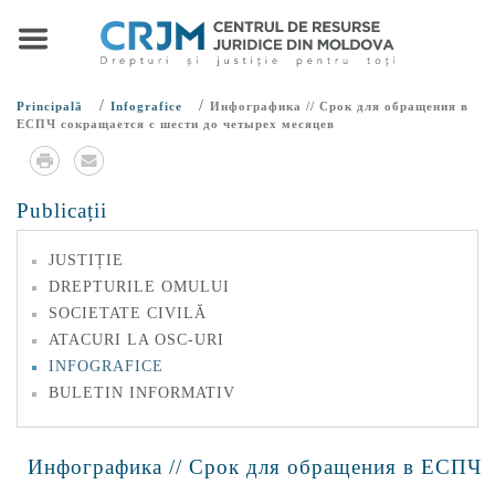
/
/
Principală
Infografice
Инфографика // Срок для обращения в
ЕСПЧ сокращается с шести до четырех месяцев
Publicații
JUSTIȚIE
DREPTURILE OMULUI
SOCIETATE CIVILĂ
ATACURI LA OSC-URI
INFOGRAFICE
BULETIN INFORMATIV
Инфографика // Срок для обращения в ЕСПЧ