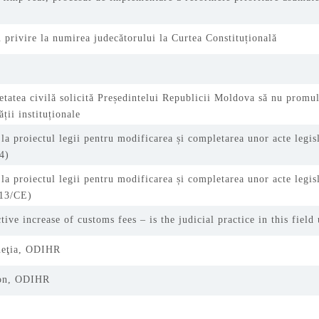
 privire la numirea judecătorului la Curtea Constituțională
etatea civilă solicită Președintelui Republicii Moldova să nu promu
ății instituționale
 la proiectul legii pentru modificarea și completarea unor acte legis
4)
 la proiectul legii pentru modificarea și completarea unor acte legis
113/CE)
tive increase of customs fees – is the judicial practice in this fie
neţia, ODIHR
on, ODIHR