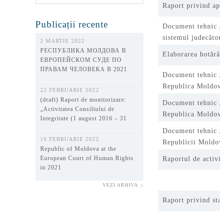
Raport privind ap
Publicații recente
Document tehnic /
sistemul judecăt
2 MARTIE 2022
РЕСПУБЛИКА МОЛДОВА В
Elaborarea hotărâ
ЕВРОПЕЙСКОМ СУДЕ ПО
ПРАВАМ ЧЕЛОВЕКА В 2021
Document tehnic /
ГОДУ
Republica Moldo
22 FEBRUARIE 2022
(draft) Raport de monitorizare:
Document tehnic /
„Activitatea Consiliului de
Republica Moldo
Integritate (1 august 2016 – 31
decembrie 2021)”
Document tehnic /
16 FEBRUARIE 2022
Republicii Moldo
Republic of Moldova at the
European Court of Human Rights
Raportul de activ
in 2021
VEZI ARHIVA
Raport privind s