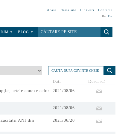
Acasă
Hartă site
Link-uri
Contacte
Ro
En
CRJM
BLOG
Data
Descarcă
upție, actele conexe celor
2021/08/06
2021/08/06
icacității ANI din
2021/06/20