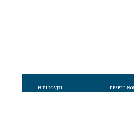
PUBLICAȚII
DESPRE NO
Justiție
Consiliul de 
Drepturile Omului
Echipa CRJM
Societate civilă
Organizarea i
Infografice
Rapoarte de ac
Buletin informativ
Donatori și Pa