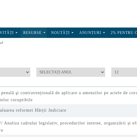
VITĂȚI
RESURSE
NOUTĂȚI
ANUNȚURI
2% PENTRU 
al
ă penală şi contravențională de aplicare a amenzilor pe actele de cor
telor coruptibile
aluarea reformei Hărții Judiciare
 Analiza cadrului legislativ, procedurilor interne, organizării și ef
va