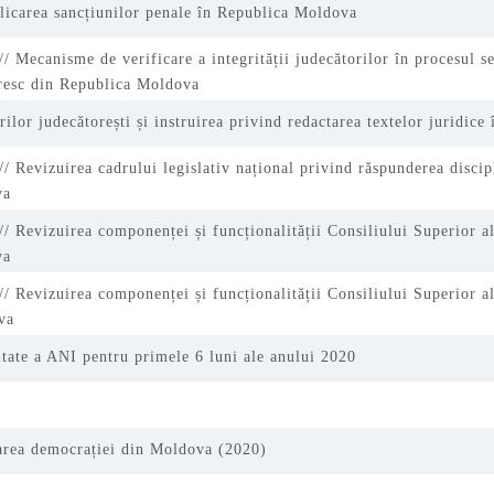
licarea sancțiunilor penale în Republica Moldova
/ Mecanisme de verificare a integrității judecătorilor în procesul se
oresc din Republica Moldova
rilor judecătorești și instruirea privind redactarea textelor juridic
/ Revizuirea cadrului legislativ național privind răspunderea discip
va
/ Revizuirea componenței și funcționalității Consiliului Superior a
va
/ Revizuirea componenței și funcționalității Consiliului Superior al
va
itate a ANI pentru primele 6 luni ale anului 2020
tarea democrației din Moldova (2020)