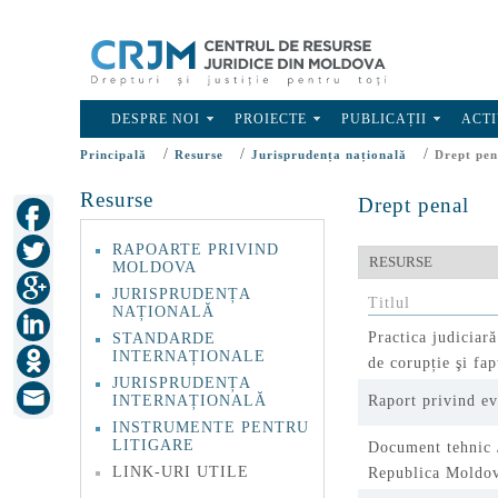
DESPRE NOI
PROIECTE
PUBLICAȚII
ACTI
/
/
/
Principală
Resurse
Jurisprudența națională
Drept pen
Resurse
Drept penal
RAPOARTE PRIVIND
MOLDOVA
JURISPRUDENȚA
Titlul
NAȚIONALĂ
Practica judiciar
STANDARDE
INTERNAȚIONALE
de corupție şi fap
JURISPRUDENȚA
INTERNAȚIONALĂ
Raport privind ev
INSTRUMENTE PENTRU
LITIGARE
Document tehnic //
LINK-URI UTILE
Republica Moldo