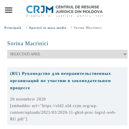
/
/
Principală
Apariții in mass-media
Sorina Macrinici
Sorina Macrinici
(RU) Руководство для неправительственных
организаций по участию в законодательном
процессе
20 noiembrie 2020
[embeddoc url="https://old2.old.crjm.org/wp-
content/uploads/2021/03/2020-11-ghid-proc-legisl-web-
RU.pdf"]