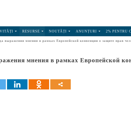
VITĂȚI
RESURSE
NOUTĂȚI
ANUNȚURI
2% PENTRU 
да выражения мнения в рамках Европейской конвенции о защите прав чел
ражения мнения в рамках Европейской кон