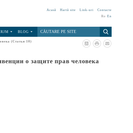
Acasă
Hartă site
Link-uri
Contacte
Ro
En
CRJM
BLOG
овека (Статья 10)
венции о защите прав человека