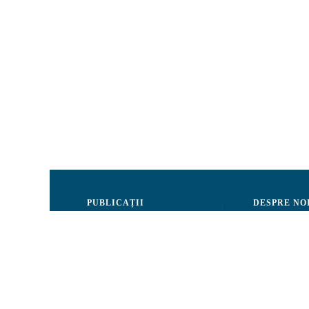
PUBLICAȚII
DESPRE NO
Justiție
Consiliul de 
Drepturile Omului
Echipa CRJM
Societate civilă
Organizarea i
Infografice
Rapoarte de ac
Buletin informativ
Donatori și Pa