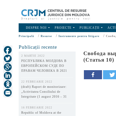
DESPRE NOI
PROIECTE
PUBLICAȚII
ACTI
/
/
/
Principală
Resurse
Instrumente pentru litigare
Свобо
Publicații recente
Свобода вы
2 MARTIE 2022
(Статья 10)
РЕСПУБЛИКА МОЛДОВА В
ЕВРОПЕЙСКОМ СУДЕ ПО
ПРАВАМ ЧЕЛОВЕКА В 2021
ГОДУ
22 FEBRUARIE 2022
(draft) Raport de monitorizare:
„Activitatea Consiliului de
Integritate (1 august 2016 – 31
decembrie 2021)”
16 FEBRUARIE 2022
Republic of Moldova at the