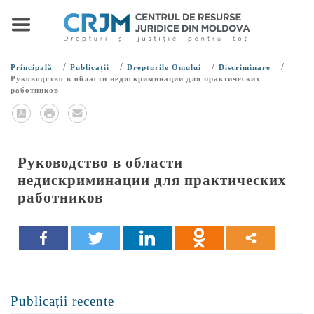
/
/
/
/
Principală
Publicații
Drepturile Omului
Discriminare
Руководство в области недискриминации для практических
работников
Руководство в области
недискриминации для практических
работников
Publicații recente