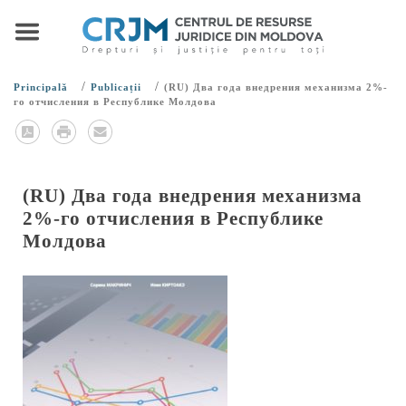
/
/
Principală
Publicații
(RU) Два года внедрения механизма 2%-
го отчисления в Республике Молдова
(RU) Два года внедрения механизма
2%-го отчисления в Республике
Молдова