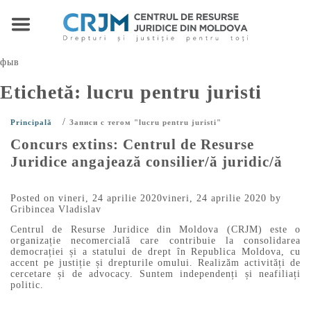
фыв
Etichetă:
lucru pentru juristi
/
Principală
Записи с тегом "lucru pentru juristi"
Concurs extins: Centrul de Resurse
Juridice angajează consilier/ă juridic/ă
Posted on
vineri, 24 aprilie 2020
vineri, 24 aprilie 2020
by
Gribincea Vladislav
Centrul de Resurse Juridice din Moldova (CRJM) este o
organizație necomercială care contribuie la consolidarea
democrației și a statului de drept în Republica Moldova, cu
accent pe justiție și drepturile omului. Realizăm activități de
cercetare și de advocacy. Suntem independenți și neafiliați
politic.