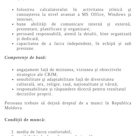
folosirea calculatorului în activitatea zilnică şi
cunoașterea la nivel avansat a MS Office, Windows şi
internet;
bune abilități de comunicare internă și externă,
prezentare, planificare și organizare;
persoană responsabilă, atentă la detalii, bine organizată
și dedicată;
capacitatea de a lucra independent, în echipă și sub
presiune.
Competențe de bază:
angajament față de misiunea, viziunea și obiectivele
strategice ale CRJM;
sensibilitate şi adaptabilitate față de diversitatea
culturală, sex, religie, rasă, naționalitate și vârstă;
responsabilitate și răspundere directă pentru rezultatul
deciziilor proprii.
Persoana trebuie să dețină dreptul de a munci în Republica
Moldova.
Condiții de muncă:
mediu de lucru confortabil;