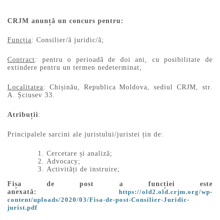
CRJM anunță un concurs pentru:
Funcția
: Consilier/ă juridic/ă;
Contract
: pentru o perioadă de doi ani, cu posibilitate de
extindere pentru un termen nedeterminat;
Localitatea
: Chișinău, Republica Moldova, sediul CRJM, str.
A. Șciusev 33.
Atribuții
:
Principalele sarcini ale juristului/juristei țin de:
Cercetare și analiză;
Advocacy;
Activități de instruire;
Fișa de post a funcției este
anexată:
https://old2.old.crjm.org/wp-
content/uploads/2020/03/Fisa-de-post-Consilier-Juridic-
jurist.pdf