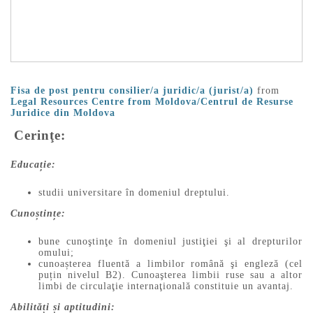
Fisa de post pentru consilier/a juridic/a (jurist/a)
from
Legal Resources Centre from Moldova/Centrul de Resurse
Juridice din Moldova
Cerinţe:
Educație:
studii universitare în domeniul dreptului.
Cunoștințe:
bune cunoştinţe în domeniul justiţiei şi al drepturilor
omului;
cunoașterea fluentă a limbilor română şi engleză (cel
puțin nivelul B2). Cunoaşterea limbii ruse sau a altor
limbi de circulaţie internaţională constituie un avantaj.
Abilități și aptitudini: