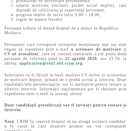
posibilități de dezvoltare profesională;
salariu motivant (inclusiv pachet social deplin), care
depinde de calificarea şi experienţa persoanei;
program deplin de lucru între 9:00 – 18:00;
regim de muncă flexibil.
Persoana trebuie să dețină dreptul de a munci în Republica
Moldova.
Persoanele care corespund cerințelor menționate mai sus sunt
rugate să expedieze prin e-mail
o scrisoare de motivare
și
CV-ul actualizat
, care să conțină contactele a cel puțin două
persoane de referință până la
22
aprilie 2020
, ora 23.59, la
adresa:
application@old2.old.crjm.org
.
Selectarea va fi făcută în bază analizei CV-urilor și scrisorilor
de motivare depuse, urmată de o probă scrisă și interviu. Doar
candidaţii/tele preselectaţi/te vor fi invitați/te pentru testare și
ulterior interviu. Informații suplimentare pot fi obținute prin
expedierea unui e-mail la aceeași adresă.
Doar candidaţii preselectaţi vor fi invitați pentru testare și
interviu.
Notă
: CRJM își rezervă dreptul să nu aleagă niciun/o candidat/
ă în cazul în care dosarele primite nu vor corespunde
cerințelor sale.