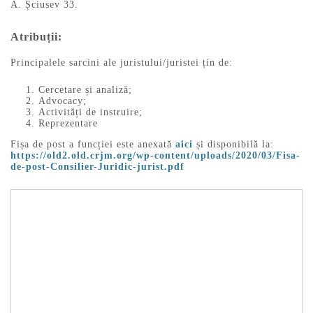
A. Șciusev 33.
Atribuții
:
Principalele sarcini ale juristului/juristei țin de:
Cercetare și analiză;
Advocacy;
Activități de instruire;
Reprezentare
Fișa de post a funcției este anexată
aici
și disponibilă la:
https://old2.old.crjm.org/wp-content/uploads/2020/03/Fisa-
de-post-Consilier-Juridic-jurist.pdf