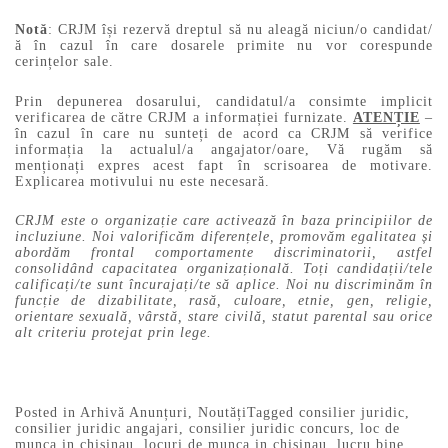
Notă
: CRJM își rezervă dreptul să nu aleagă niciun/o candidat/
ă în cazul în care dosarele primite nu vor corespunde
cerințelor sale.
Prin depunerea dosarului, candidatul/a consimte implicit
verificarea de către CRJM a informației furnizate.
ATENȚIE
–
în cazul în care nu sunteți de acord ca CRJM să verifice
informația la actualul/a angajator/oare, Vă rugăm să
menționați expres acest fapt în scrisoarea de motivare.
Explicarea motivului nu este necesară.
CRJM este o organizație care activează în baza principiilor de
incluziune. Noi valorificăm diferențele, promovăm egalitatea și
abordăm frontal comportamente discriminatorii, astfel
consolidând capacitatea organizațională. Toți candidații/tele
calificați/te sunt încurajați/te să aplice. Noi nu discriminăm în
funcție de dizabilitate, rasă, culoare, etnie, gen, religie,
orientare sexuală, vârstă, stare civilă, statut parental sau orice
alt criteriu protejat prin lege.
Posted in
Arhivă Anunțuri
,
Noutăți
Tagged
consilier juridic
,
consilier juridic angajari
,
consilier juridic concurs
,
loc de
munca in chisinau
,
locuri de munca in chisinau
,
lucru bine