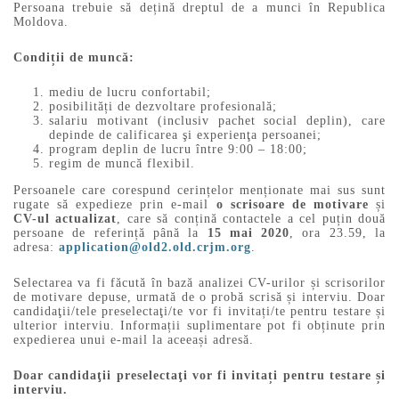
Persoana trebuie să dețină dreptul de a munci în Republica
Moldova.
Condiții de muncă:
mediu de lucru confortabil;
posibilități de dezvoltare profesională;
salariu motivant (inclusiv pachet social deplin), care
depinde de calificarea şi experienţa persoanei;
program deplin de lucru între 9:00 – 18:00;
regim de muncă flexibil.
Persoanele care corespund cerințelor menționate mai sus sunt
rugate să expedieze prin e-mail
o scrisoare de motivare
și
CV-ul actualizat
, care să conțină contactele a cel puțin două
persoane de referință până la
15 mai 2020
, ora 23.59, la
adresa:
application@old2.old.crjm.org
.
Selectarea va fi făcută în bază analizei CV-urilor și scrisorilor
de motivare depuse, urmată de o probă scrisă și interviu. Doar
candidaţii/tele preselectaţi/te vor fi invitați/te pentru testare și
ulterior interviu. Informații suplimentare pot fi obținute prin
expedierea unui e-mail la aceeași adresă.
Doar candidaţii preselectaţi vor fi invitați pentru testare și
interviu.