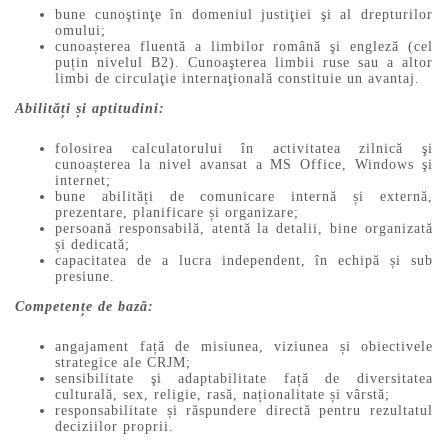
bune cunoştinţe în domeniul justiţiei şi al drepturilor
omului;
cunoașterea fluentă a limbilor română şi engleză (cel
puțin nivelul B2). Cunoaşterea limbii ruse sau a altor
limbi de circulaţie internaţională constituie un avantaj.
Abilități și aptitudini:
folosirea calculatorului în activitatea zilnică şi
cunoașterea la nivel avansat a MS Office, Windows şi
internet;
bune abilități de comunicare internă și externă,
prezentare, planificare și organizare;
persoană responsabilă, atentă la detalii, bine organizată
și dedicată;
capacitatea de a lucra independent, în echipă și sub
presiune.
Competențe de bază:
angajament față de misiunea, viziunea și obiectivele
strategice ale CRJM;
sensibilitate şi adaptabilitate față de diversitatea
culturală, sex, religie, rasă, naționalitate și vârstă;
responsabilitate și răspundere directă pentru rezultatul
deciziilor proprii.