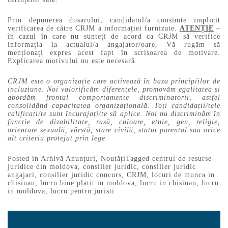
Prin depunerea dosarului, candidatul/a consimte implicit
verificarea de către CRJM a informației furnizate.
ATENȚIE
–
în cazul în care nu sunteți de acord ca CRJM să verifice
informația la actualul/a angajator/oare, Vă rugăm să
menționați expres acest fapt în scrisoarea de motivare.
Explicarea motivului nu este necesară.
CRJM este o organizație care activează în baza principiilor de
incluziune. Noi valorificăm diferențele, promovăm egalitatea și
abordăm frontal comportamente discriminatorii, astfel
consolidând capacitatea organizațională. Toți candidații/tele
calificați/te sunt încurajați/te să aplice. Noi nu discriminăm în
funcție de dizabilitate, rasă, culoare, etnie, gen, religie,
orientare sexuală, vârstă, stare civilă, statut parental sau orice
alt criteriu protejat prin lege.
Posted in
Arhivă Anunțuri
,
Noutăți
Tagged
centrul de resurse
juridice din moldova
,
consilier juridic
,
consilier juridic
angajari
,
consilier juridic concurs
,
CRJM
,
locuri de munca in
chisinau
,
lucru bine platit in moldova
,
lucru in chisinau
,
lucru
in moldova
,
lucru pentru juristi