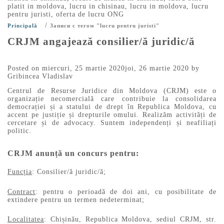
platit in moldova
,
lucru in chisinau
,
lucru in moldova
,
lucru
pentru juristi
,
oferta de lucru ONG
/
Principală
Записи с тегом "lucru pentru juristi"
CRJM angajează consilier/ă juridic/ă
Posted on
miercuri, 25 martie 2020
joi, 26 martie 2020
by
Gribincea Vladislav
Centrul de Resurse Juridice din Moldova (CRJM) este o
organizație necomercială care contribuie la consolidarea
democrației și a statului de drept în Republica Moldova, cu
accent pe justiție și drepturile omului. Realizăm activități de
cercetare și de advocacy. Suntem independenți și neafiliați
politic.
CRJM anunță un concurs pentru:
Funcția
: Consilier/ă juridic/ă;
Contract
: pentru o perioadă de doi ani, cu posibilitate de
extindere pentru un termen nedeterminat;
Localitatea
: Chișinău, Republica Moldova, sediul CRJM, str.