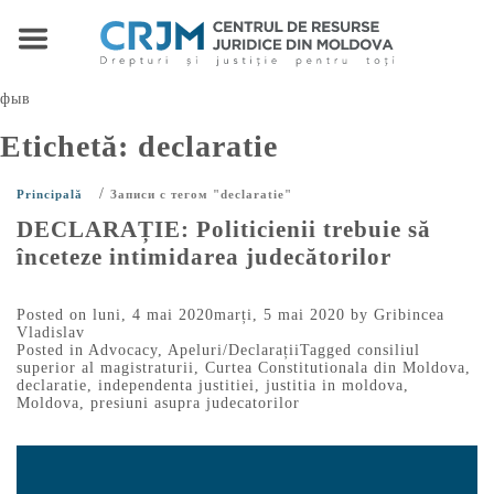
фыв
Etichetă:
declaratie
/
Principală
Записи с тегом "declaratie"
DECLARAȚIE: Politicienii trebuie să
înceteze intimidarea judecătorilor
Posted on
luni, 4 mai 2020
marți, 5 mai 2020
by
Gribincea
Vladislav
Posted in
Advocacy
,
Apeluri/Declarații
Tagged
consiliul
superior al magistraturii
,
Curtea Constitutionala din Moldova
,
declaratie
,
independenta justitiei
,
justitia in moldova
,
Moldova
,
presiuni asupra judecatorilor