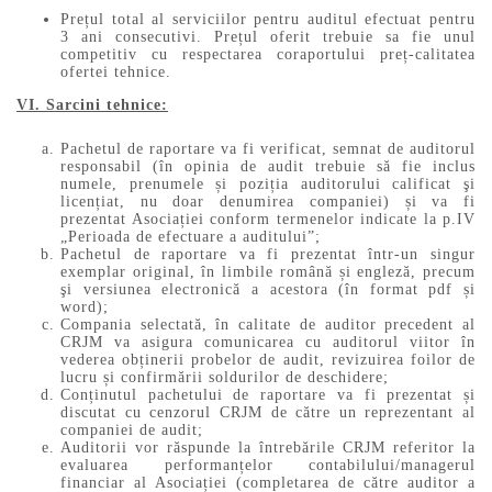
Prețul total al serviciilor pentru auditul efectuat pentru
3 ani consecutivi. Prețul oferit trebuie sa fie unul
competitiv cu respectarea coraportului preț-calitatea
ofertei tehnice.
VI. Sarcini tehnice:
Pachetul de raportare va fi verificat, semnat de auditorul
responsabil (în opinia de audit trebuie să fie inclus
numele, prenumele și poziția auditorului calificat şi
licențiat, nu doar denumirea companiei) și va fi
prezentat Asociației conform termenelor indicate la p.IV
„Perioada de efectuare a auditului”;
Pachetul de raportare va fi prezentat într-un singur
exemplar original, în limbile română și engleză, precum
şi versiunea electronică a acestora (în format pdf și
word);
Compania selectată, în calitate de auditor precedent al
CRJM va asigura comunicarea cu auditorul viitor în
vederea obținerii probelor de audit, revizuirea foilor de
lucru și confirmării soldurilor de deschidere;
Conținutul pachetului de raportare va fi prezentat și
discutat cu cenzorul CRJM de către un reprezentant al
companiei de audit;
Auditorii vor răspunde la întrebările CRJM referitor la
evaluarea performanțelor contabilului/managerul
financiar al Asociației (completarea de către auditor a