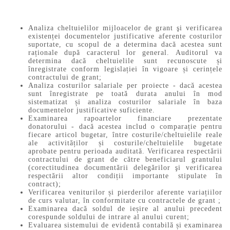
Analiza cheltuielilor mijloacelor de grant şi verificarea
existenței documentelor justificative aferente costurilor
suportate, cu scopul de a determina dacă acestea sunt
raționale după caracterul lor general. Auditorul va
determina dacă cheltuielile sunt recunoscute și
înregistrate conform legislației în vigoare și cerințele
contractului de grant;
Analiza costurilor salariale per proiecte - dacă acestea
sunt înregistrate pe toată durata anului în mod
sistematizat și analiza costurilor salariale în baza
documentelor justificative suficiente.
Examinarea rapoartelor financiare prezentate
donatorului - dacă acestea includ o comparație pentru
fiecare articol bugetar, între costurile/cheltuielile reale
ale activităților și costurile/cheltuielile bugetate
aprobate pentru perioada auditată. Verificarea respectării
contractului de grant de către beneficiarul grantului
(corectitudinea documentării delegărilor şi verificarea
respectării altor condiții importante stipulate în
contract);
Verificarea veniturilor și pierderilor aferente variațiilor
de curs valutar, în conformitate cu contractele de grant ;
Examinarea dacă soldul de ieșire al anului precedent
corespunde soldului de intrare al anului curent;
Evaluarea sistemului de evidentă contabilă și examinarea