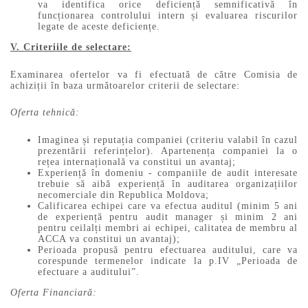
va identifica orice deficiență semnificativă în
funcționarea controlului intern și evaluarea riscurilor
legate de aceste deficiențe.
V. Criteriile de selectare:
Examinarea ofertelor va fi efectuată de către Comisia de
achiziții în baza următoarelor criterii de selectare:
Oferta tehnică:
Imaginea și reputația companiei (criteriu valabil în cazul
prezentării referințelor). Apartenența companiei la o
rețea internațională va constitui un avantaj;
Experiență în domeniu - companiile de audit interesate
trebuie să aibă experiență în auditarea organizațiilor
necomerciale din Republica Moldova;
Calificarea echipei care va efectua auditul (minim 5 ani
de experiență pentru audit manager și minim 2 ani
pentru ceilalți membri ai echipei, calitatea de membru al
ACCA va constitui un avantaj);
Perioada propusă pentru efectuarea auditului, care va
corespunde termenelor indicate la p.IV „Perioada de
efectuare a auditului”.
Oferta Financiară: