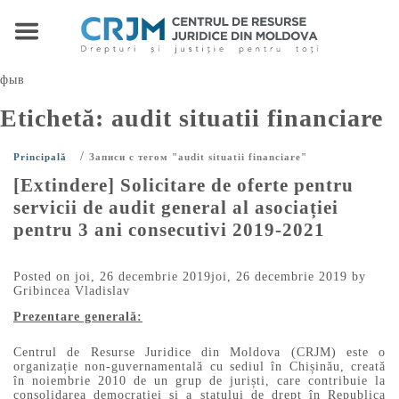
фыв
Etichetă:
audit situatii financiare
/
Principală
Записи с тегом "audit situatii financiare"
[Extindere] Solicitare de oferte pentru
servicii de audit general al asociației
pentru 3 ani consecutivi 2019-2021
Posted on
joi, 26 decembrie 2019
joi, 26 decembrie 2019
by
Gribincea Vladislav
Prezentare generală:
Centrul de Resurse Juridice din Moldova (CRJM) este o
organizație non-guvernamentală cu sediul în Chișinău, creată
în noiembrie 2010 de un grup de juriști, care contribuie la
consolidarea democrației și a statului de drept în Republica