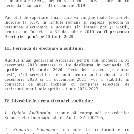
Contabilitate (SNC), pentru 3 ani consecutivi , începând cu
perioada 1 ianuarie – 31 decembrie 2019.
Pachetul de raportare final, care va conține toate livrabilele
indicate la p.IV, în limbile română și engleză, precum şi
versiunea electronică a acestuia (în format pdf şi word),
pentru anul încheiat la 31 decembrie 2019
va fi prezentat
Asociației până pe 15 iunie 2020
.
III. Perioada de efectuare a auditului
Auditul anual general al Asociației pentru anul încheiat la 31
decembrie 2019 urmează să fie desfășurat
în perioada 15
aprilie – 15 iunie 2020
. Perioadele exacte și durata
desfășurării serviciilor de audit pentru anul încheiat la 31
decembrie 2020 și 31 decembrie 2021, vor fi stabilite în
contractul de audit încheiat cu compania selectată, de
preferință sunt lunile aprilie – iunie 2021-2022.
IV. Livrabile în urma efectuării auditului:
1. Opinia Auditorului
trebuie să corespundă prevederilor
Standardelor Internaționale de Audit ISA 700/705;
2. Situațiile Financiare
întocmite în conformitate cu