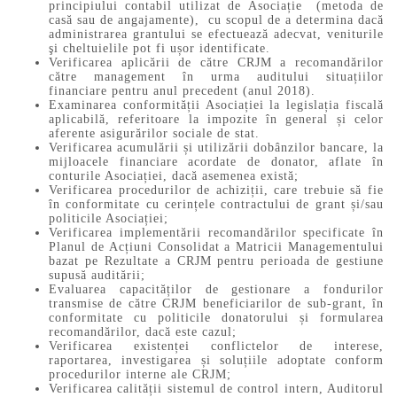
principiului contabil utilizat de Asociație (metoda de
casă sau de angajamente), cu scopul de a determina dacă
administrarea grantului se efectuează adecvat, veniturile
şi cheltuielile pot fi ușor identificate.
Verificarea aplicării de către CRJM a recomandărilor
către management în urma auditului situațiilor
financiare pentru anul precedent (anul 2018).
Examinarea conformității Asociației la legislația fiscală
aplicabilă, referitoare la impozite în general și celor
aferente asigurărilor sociale de stat.
Verificarea acumulării și utilizării dobânzilor bancare, la
mijloacele financiare acordate de donator, aflate în
conturile Asociației, dacă asemenea există;
Verificarea procedurilor de achiziții, care trebuie să fie
în conformitate cu cerințele contractului de grant și/sau
politicile Asociației;
Verificarea implementării recomandărilor specificate în
Planul de Acțiuni Consolidat a Matricii Managementului
bazat pe Rezultate a CRJM pentru perioada de gestiune
supusă auditării;
Evaluarea capacităților de gestionare a fondurilor
transmise de către CRJM beneficiarilor de sub-grant, în
conformitate cu politicile donatorului și formularea
recomandărilor, dacă este cazul;
Verificarea existenței conflictelor de interese,
raportarea, investigarea și soluțiile adoptate conform
procedurilor interne ale CRJM;
Verificarea calității sistemul de control intern, Auditorul