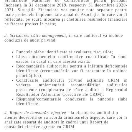
Standardele Naționale de Contabilitate pentru perioada
încheiată la 31 decembrie 2019, respectiv 31 decembrie 2020-
2021. Situațiile Financiare vor conține note separate pentru
toate proiectele implementate anual de Asociație, în care vor fi
reflectate, pe scurt, alocarea şi cheltuirea resurselor financiare
pe fiecare proiect în parte;
3. Scrisoarea către management,
în care auditorul va include
concluzia de audit privind:
Punctele slabe identificate și evaluarea riscurilor;
Lipsa documentelor confirmative cuantificate în sume
exacte, în cazul în care acestea există;
Recomandările auditorului pentru a înlătura deficiențele
identificate (recomandările vor fi prezentate în ordinea
priorităților);
Concluziile auditorului privind acțiunile CRJM în
vederea implementării recomandărilor auditurilor
precedente (completarea de către auditor a Registrului
Rezultatelor Acțiunilor Corective ale CRJM);
Răspunsul/comentariile conducerii la punctele slabe
identificate.
4. Raport de constatări efective -
la efectuarea auditului o
atenție deosebită se va acorda următoarelor aspecte, care vor fi
analizate separat de auditori în cadrul unui Raport de
constatări efective agreate cu CRJM: