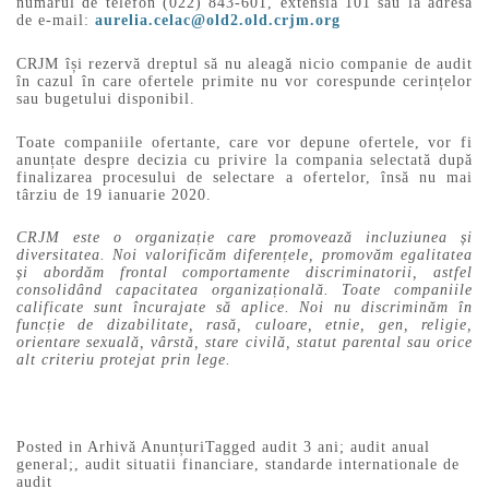
numărul de telefon (022) 843-601, extensia 101 sau la adresa
de e-mail:
aurelia.celac@old2.old.crjm.org
CRJM își rezervă dreptul să nu aleagă nicio companie de audit
în cazul în care ofertele primite nu vor corespunde cerințelor
sau bugetului disponibil.
Toate companiile ofertante, care vor depune ofertele, vor fi
anunțate despre decizia cu privire la compania selectată după
finalizarea procesului de selectare a ofertelor, însă nu mai
târziu de 19 ianuarie 2020.
CRJM este o organizație care promovează incluziunea și
diversitatea. Noi valorificăm diferențele, promovăm egalitatea
și abordăm frontal comportamente discriminatorii, astfel
consolidând capacitatea organizațională. Toate companiile
calificate sunt încurajate să aplice. Noi nu discriminăm în
funcție de dizabilitate, rasă, culoare, etnie, gen, religie,
orientare sexuală, vârstă, stare civilă, statut parental sau orice
alt criteriu protejat prin lege.
Posted in
Arhivă Anunțuri
Tagged
audit 3 ani; audit anual
general;
,
audit situatii financiare
,
standarde internationale de
audit