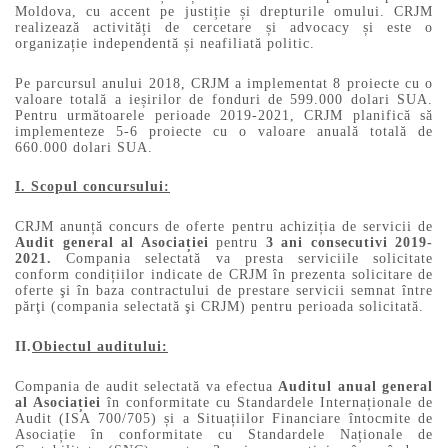
Moldova, cu accent pe justiție și drepturile omului. CRJM
realizează activități de cercetare și advocacy și este o
organizație independentă și neafiliată politic.
Pe parcursul anului 2018, CRJM a implementat 8 proiecte cu o
valoare totală a ieșirilor de fonduri de 599.000 dolari SUA.
Pentru următoarele perioade 2019-2021, CRJM planifică să
implementeze 5-6 proiecte cu o valoare anuală totală de
660.000 dolari SUA.
I. Scopul concursului:
CRJM anunță concurs de oferte pentru achiziția de servicii de
Audit general al Asociației
pentru
3 ani consecutivi 2019-
2021.
Compania selectată va presta serviciile solicitate
conform condițiilor indicate de CRJM în prezenta solicitare de
oferte şi în baza contractului de prestare servicii semnat între
părţi (compania selectată şi CRJM) pentru perioada solicitată.
II.
Obiectul auditului:
Compania de audit selectată va efectua
Auditul anual general
al Asociației
în conformitate cu Standardele Internaționale de
Audit (ISA 700/705) și a Situațiilor Financiare întocmite de
Asociație în conformitate cu Standardele Naționale de