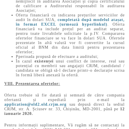
nemijlocit în auditarea Asociației și copia certificatului
de calificare a Auditorului responsabil în auditarea
Asociației;
Oferta financiară cu indicarea prețurilor serviciilor de
audit în dolari SUA,
completată după modelul atașat,
în format EXCEL (urmează hyperlinkul)
. Oferta
financiară va include prețul per an auditat separat,
pentru toate livrabilele solicitate la p.IV. Compararea
ofertelor financiare se va face în dolari SUA. Ofertele
prezentate în altă valută vor fi convertite la cursul
oficial al BNM din data limită pentru prezentarea
ofertelor;
Pperioada propusă de efectuare a auditului;
În cazul
existenței
unui conflict de interese, real sau
potențial cu membrii sau angajații CRJM, candidatul /
candidata se obligă să-l declare printr-o declarație scrisa
în formă liberă anexată la ofertă.
VIII. Prezentarea ofertelor:
Oferta trebuie să fie datată și semnată de către compania
ofertantă și expediată prin e-mail la
application@old2.old.crjm.org
sau depusă direct la sediul
CRJM, str. A. Șciusev nr. 33, Chișinău, MD-2001, până pe
12
ianuarie 2020.
Pentru informații suplimentare, Vă rugăm să ne contactați la