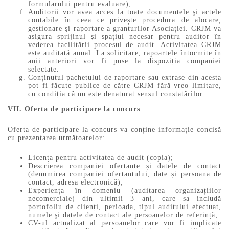
formularului pentru evaluare);
Auditorii vor avea acces la toate documentele şi actele
contabile în ceea ce privește procedura de alocare,
gestionare şi raportare a granturilor Asociației. CRJM va
asigura sprijinul şi spațiul necesar pentru auditor în
vederea facilitării procesul de audit. Activitatea CRJM
este auditată anual. La solicitare, rapoartele întocmite în
anii anteriori vor fi puse la dispoziția companiei
selectate.
Conținutul pachetului de raportare sau extrase din acesta
pot fi făcute publice de către CRJM fără vreo limitare,
cu condiția că nu este denaturat sensul constatărilor.
VII. Oferta de participare la concurs
Oferta de participare la concurs va conține informație concisă
cu prezentarea următoarelor:
Licența pentru activitatea de audit (copia);
Descrierea companiei ofertante și datele de contact
(denumirea companiei ofertantului, date și persoana de
contact, adresa electronică);
Experiența în domeniu (auditarea organizațiilor
necomerciale) din ultimii 3 ani, care sa includă
portofoliu de clienți, perioada, tipul auditului efectuat,
numele şi datele de contact ale persoanelor de referință;
CV-ul actualizat al persoanelor care vor fi implicate