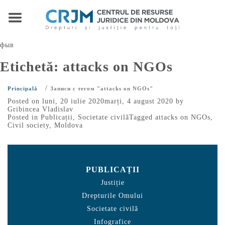
фыв
Etichetă:
attacks on NGOs
/
Principală
Записи с тегом "attacks on NGOs"
Posted on
luni, 20 iulie 2020
marți, 4 august 2020
by
Gribincea Vladislav
Posted in
Publicații
,
Societate civilă
Tagged
attacks on NGOs
,
Civil society
,
Moldova
PUBLICAȚII
Justiție
Drepturile Omului
Societate civilă
Infografice