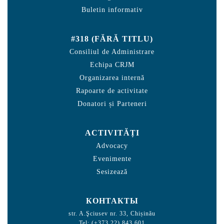
Buletin informativ
#318 (FĂRĂ TITLU)
Consiliul de Administrare
Echipa CRJM
Organizarea internă
Rapoarte de activitate
Donatori și Parteneri
ACTIVITĂȚI
Advocacy
Evenimente
Sesizează
КОНТАКТЫ
str. A.Şciusev nr. 33, Chișinău
Tel: (+373 22) 843 601