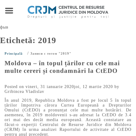
фыв
Etichetă:
2019
/
Principală
Записи с тегом "2019"
Moldova – în topul țărilor cu cele mai
multe cereri și condamnări la CtEDO
Posted on
vineri, 31 ianuarie 2020
joi, 12 martie 2020
by
Gribincea Vladislav
În anul 2019, Republica Moldova a fost pe locul 5 în topul
țărilor împotriva cărora Curtea Europeană a Drepturilor
Omului (CtEDO) a pronunțat cele mai multe hotărâri. De
asemenea, în 2019 moldovenii s-au adresat la CtEDO de 3.4
ori mai des decât media europeană. Această constatare au
făcut-o experții Centrului de Resurse Juridice din Moldova
(CRJM) în urma analizei Raportului de activitate al CtEDO
pentru anul precedent.