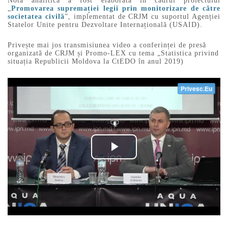
Nota analitică a fost elaborată în cadrul proiectului
„
Promovarea supremației legii prin monitorizare de către
societatea civilă
”, implementat de CRJM cu suportul Agenției
Statelor Unite pentru Dezvoltare Internațională (USAID).
Privește mai jos transmisiunea video a conferinței de presă
organizată de CRJM și Promo-LEX cu tema „Statistica privind
situația Republicii Moldova la CtEDO în anul 2019)