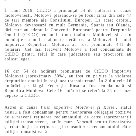
În anul 2019, CtEDO a pronunțat 54 de hotărâri în cauze
moldovenești, Moldova plasându-se pe locul cinci din cele 47
de țări membre ale Consiliului Europei. La acest capitol,
Moldova devansează cu mult Germania, Spania sau Olanda,
țări care au aderat la Convenția Europeană pentru Drepturile
Omului (CEDO) cu mult timp înaintea Moldovei și au o
populație cu mult mai mare decât cea a Moldovei. În total
împotriva Republicii Moldova au fost pronunțate 441 de
hotărâri. Cel mai frecvent Moldova a fost condamnată de
CtEDO pentru felul în care judecătorii sau procurorii au
aplicat legea.
16 din 54 de hotărâri pronunțate de CtEDO împotriva
Moldovei (aproximativ 30%), au fost cu privire la violarea
drepturilor omului în regiunea transnistreană. În 2 din cele 16
hotărâri pe lângă Federația Rusa a fost condamnată și
Republica Moldova. Cele 16 hotărâri se referă la 34 de cauze
depuse la CtEDO.
Astfel în cauza
Filin împotriva Moldovei și Rusiei
, statul
nostru a fost condamnat pentru neonorarea obligației pozitive
de a preveni reținerea reclamantului de către reprezentanții
miliției transnistrene, iar în cauza
Negruță
pentru favorizarea
și contribuția la reținerea și transmiterea reclamantului către
miliția transnistreană.