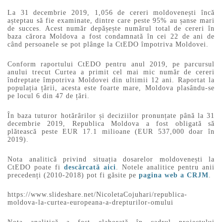
La 31 decembrie 2019, 1,056 de cereri moldovenești încă
așteptau să fie examinate, dintre care peste 95% au șanse mari
de succes. Acest număr depășește numărul total de cereri în
baza cărora Moldova a fost condamnată în cei 22 de ani de
când persoanele se pot plânge la CtEDO împotriva Moldovei.
Conform raportului CtEDO pentru anul 2019, pe parcursul
anului trecut Curtea a primit cel mai mic număr de cereri
îndreptate împotriva Moldovei din ultimii 12 ani. Raportat la
populația țării, acesta este foarte mare, Moldova plasându-se
pe locul 6 din 47 de țări.
În baza tuturor hotărârilor și deciziilor pronunțate până la 31
decembrie 2019, Republica Moldova a fost obligată să
plătească peste EUR 17.1 milioane (EUR 537,000 doar în
2019).
Nota analitică privind situația dosarelor moldovenești la
CtEDO poate fi
descărcată aici
. Notele analitice pentru anii
precedenți (2010-2018) pot fi găsite pe
pagina web a CRJM
.
https://www.slideshare.net/NicoletaCojuhari/republica-
moldova-la-curtea-europeana-a-drepturilor-omului