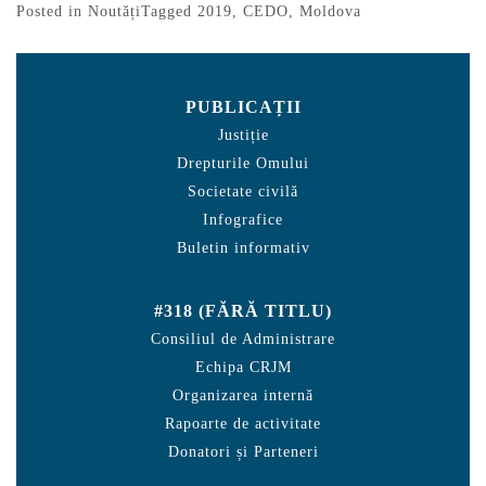
Posted in
Noutăți
Tagged
2019
,
CEDO
,
Moldova
PUBLICAȚII
Justiție
Drepturile Omului
Societate civilă
Infografice
Buletin informativ
#318 (FĂRĂ TITLU)
Consiliul de Administrare
Echipa CRJM
Organizarea internă
Rapoarte de activitate
Donatori și Parteneri