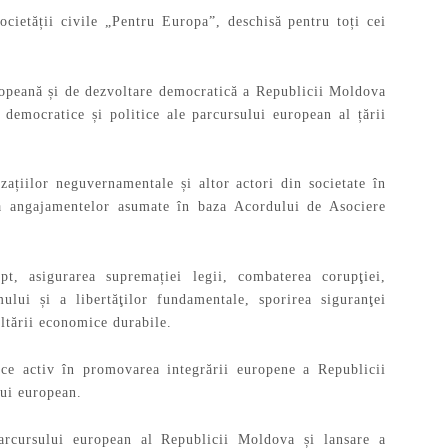
societății civile „Pentru Europa”, deschisă pentru toți cei
ropeană și de dezvoltare democratică a Republicii Moldova
 democratice și politice ale parcursului european al țării
izațiilor neguvernamentale și altor actori din societate în
 a angajamentelor asumate în baza Acordului de Asociere
pt, asigurarea supremației legii, combaterea corupţiei,
ului și a libertăţilor fundamentale, sporirea siguranţei
voltării economice durabile.
lice activ în promovarea integrării europene a Republicii
lui european.
 parcursului european al Republicii Moldova și lansare a