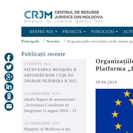
DESPRE NOI
PROIECTE
PUBLICAȚII
ACTI
/
/
Principală
Noutăți
Organizațiile societății civile susțin
Publicații recente
Organizațiil
2 MARTIE 2022
Platforma „
РЕСПУБЛИКА МОЛДОВА В
ЕВРОПЕЙСКОМ СУДЕ ПО
ПРАВАМ ЧЕЛОВЕКА В 2021
30.06.2014
ГОДУ
22 FEBRUARIE 2022
(draft) Raport de monitorizare:
„Activitatea Consiliului de
Integritate (1 august 2016 – 31
decembrie 2021)”
16 FEBRUARIE 2022
Republic of Moldova at the