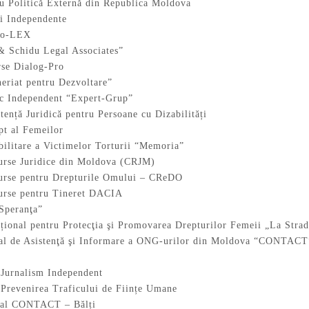
ru Politică Externă din Republica Moldova
ei Independente
omo-LEX
 Schidu Legal Associates”
rse Dialog-Pro
neriat pentru Dezvoltare”
ic Independent “Expert-Grup”
tență Juridică pentru Persoane cu Dizabilități
pt al Femeilor
bilitare a Victimelor Torturii “Memoria”
surse Juridice din Moldova (CRJM)
surse pentru Drepturile Omului – CReDO
surse pentru Tineret DACIA
“Speranţa”
ațional pentru Protecţia şi Promovarea Drepturilor Femeii „La Stra
nal de Asistenţă şi Informare a ONG-urilor din Moldova “CONTACT
 Jurnalism Independent
 Prevenirea Traficului de Ființe Umane
nal CONTACT – Bălți