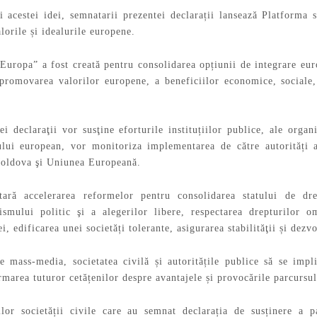
i acestei idei, semnatarii prezentei declarații lansează Platforma 
lorile și idealurile europene.
Europa” a fost creată pentru consolidarea opțiunii de integrare eu
 promovarea valorilor europene, a beneficiilor economice, sociale,
i declaraţii vor susţine eforturile instituțiilor publice, ale organ
vului european, vor monitoriza implementarea de către autorități
Moldova şi Uniunea Europeană.
tară accelerarea reformelor pentru consolidarea statului de dre
smului politic şi a alegerilor libere, respectarea drepturilor om
ei, edificarea unei societăți tolerante, asigurarea stabilităţii și dez
e mass-media, societatea civilă și autoritățile publice să se imp
marea tuturor cetățenilor despre avantajele și provocările parcursu
ților societății civile care au semnat declarația de susținere a