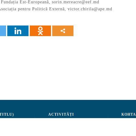
, Fundația Est-Europeană,
sorin.mereacre@eef.md
Asociația pentru Politică Externă,
victor.chirila@ape.md
 TITLU)
ACTIVITĂȚI
КОНТ
Administrare
Advocacy
str. A.Ş
Evenimente
Tel: (+3
nternă
Sesizează
Fax: (+