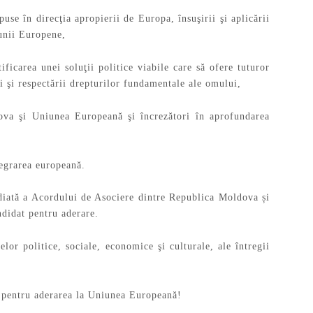
puse în direcţia apropierii de Europa, însuşirii şi aplicării
iunii Europene,
ificarea unei soluţii politice viabile care să ofere tuturor
ţii şi respectării drepturilor fundamentale ale omului,
ova şi Uniunea Europeană şi încrezători în aprofundarea
tegrarea europeană.
ediată a Acordului de Asociere dintre Republica Moldova și
ndidat pentru aderare.
elor politice, sociale, economice şi culturale, ale întregii
ii pentru aderarea la Uniunea Europeană!