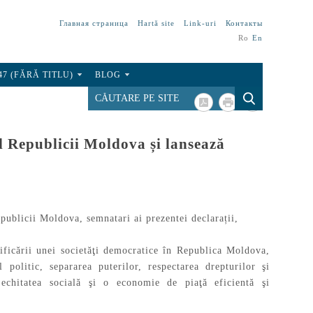
Главная страница
Hartă site
Link-uri
Контакты
Ro
En
47 (FĂRĂ TITLU)
BLOG
al Republicii Moldova și lansează
Republicii Moldova, semnatari ai prezentei declarații,
dificării unei societăţi democratice în Republica Moldova,
 politic, separarea puterilor, respectarea drepturilor şi
 echitatea socială şi o economie de piaţă eficientă şi