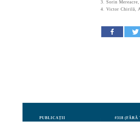
3. Sorin Mereacre
4. Victor Chirilă, 
PUBLICAȚII
#318 (FĂRĂ
Justiție
Consiliul de 
Drepturile Omului
Echipa CRJM
Societate civilă
Organizarea i