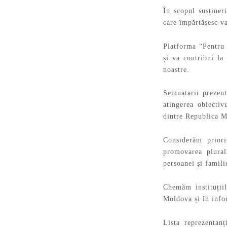
În scopul susțineri
care împărtășesc va
Platforma “Pentru 
și va contribui la
noastre.
Semnatarii prezente
atingerea obiecti
dintre Republica 
Considerăm priori
promovarea plurali
persoanei şi famili
Chemăm instituțiil
Moldova și în infor
Lista reprezentan