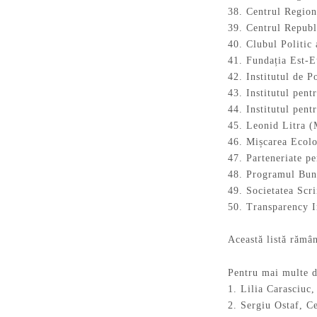
38. Centrul Regio
39. Centrul Republ
40. Clubul Politic
41. Fundația Est-
42. Institutul de P
43. Institutul pent
44. Institutul pen
45. Leonid Litra (M
46. Mișcarea Ecol
47. Parteneriate p
48. Programul Bun
49. Societatea Scr
50. Transparency I
Această listă rămân
Pentru mai multe d
1. Lilia Carasciuc
2. Sergiu Ostaf, 