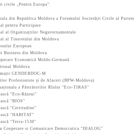
ii civile „Pentru Europa”:
nala din Republica Moldova a Forumului Societății Civile al Partene
al pentru Participare
nal al Organizațiilor Neguvernamentale
nal al Tineretului din Moldova
essului European
ui Business din Moldova
ooperare Economică Moldo-Germană
ational Moldova
formații GENDERDOC-M
ilor Profesioniste și de Afaceri (BPW-Moldova)
rnaționala a Păstrătorilor Rîului “Eco-TIRAS”
ească “Eco-Răzeni”
ească “BIOS”
ească “Certitudine”
tească “HABITAT”
ească “Terra-1530”
tru Cooperare si Comunicare Democratica “DIALOG”