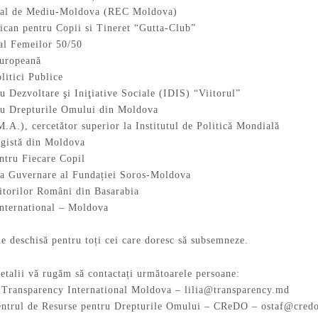
nal de Mediu-Moldova (REC Moldova)
ican pentru Copii si Tineret “Gutta-Club”
 al Femeilor 50/50
Europeană
olitici Publice
ru Dezvoltare şi Iniţiative Sociale (IDIS) “Viitorul”
tru Drepturile Omului din Moldova
.A.), cercetător superior la Institutul de Politică Mondială
ogistă din Moldova
entru Fiecare Copil
a Guvernare al Fundației Soros-Moldova
iitorilor Români din Basarabia
nternational – Moldova
e deschisă pentru toți cei care doresc să subsemneze.
etalii vă rugăm să contactați următoarele persoane:
, Transparency International Moldova –
lilia@transparency.md
Centrul de Resurse pentru Drepturile Omului – CReDO –
ostaf@cred