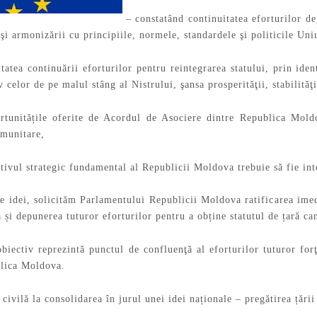
– constatând continuitatea eforturilor de
şi armonizării cu principiile, normele, standardele şi politicile Un
tatea continuării eforturilor pentru reintegrarea statului, prin ident
iv celor de pe malul stâng al Nistrului, şansa prosperităţii, stabilită
rtunitățile oferite de Acordul de Asociere dintre Republica Mold
omunitare,
tivul strategic fundamental al Republicii Moldova trebuie să fie in
de idei, solicităm Parlamentului Republicii Moldova ratificarea im
i depunerea tuturor eforturilor pentru a obține statutul de țară ca
biectiv reprezintă punctul de confluenţă al eforturilor tuturor forţ
blica Moldova.
ivilă la consolidarea în jurul unei idei naționale – pregătirea țăr