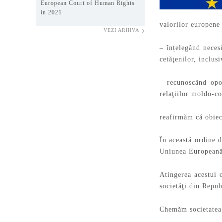
European Court of Human Rights
in 2021
valorilor europene 
VEZI ARHIVA
– înțelegând necesi
cetăţenilor, inclus
– recunoscând opo
relaţiilor moldo-c
reafirmăm că obiec
În această ordine 
Uniunea Europeană ș
Atingerea acestui o
societăţi din Repu
Chemăm societatea c