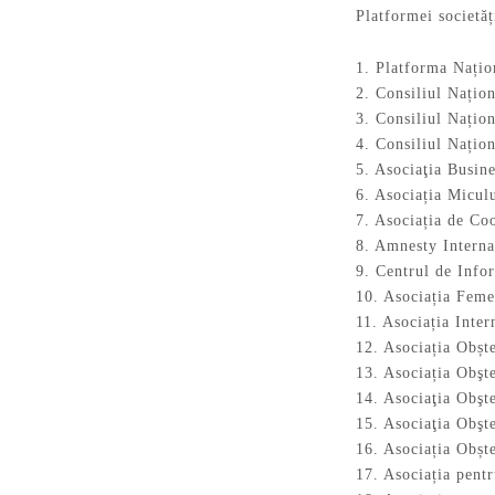
Platformei societăț
1. Platforma Națio
2. Consiliul Națion
3. Consiliul Națio
4. Consiliul Națio
5. Asociaţia Busin
6. Asociația Micul
7. Asociația de C
8. Amnesty Intern
9. Centrul de In
10. Asociația Feme
11. Asociația Inte
12. Asociația Obșt
13. Asociația Obşt
14. Asociaţia Obşt
15. Asociaţia Obş
16. Asociația Obșt
17. Asociația pen