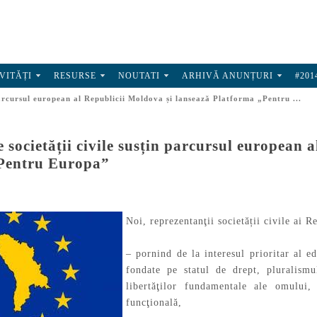
VITĂȚI
RESURSE
NOUTATI
ARHIVĂ ANUNȚURI
#201
 parcursul european al Republicii Moldova și lansează Platforma „Pentru ...
e societății civile susțin parcursul european 
Pentru Europa”
Noi, reprezentanţii societății civile ai 
– pornind de la interesul prioritar al e
fondate pe statul de drept, pluralismul
libertăţilor fundamentale ale omului,
funcţională,