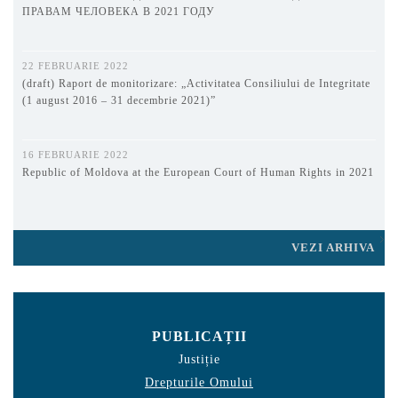
ПРАВАМ ЧЕЛОВЕКА В 2021 ГОДУ
22 FEBRUARIE 2022
(draft) Raport de monitorizare: „Activitatea Consiliului de Integritate
(1 august 2016 – 31 decembrie 2021)”
16 FEBRUARIE 2022
Republic of Moldova at the European Court of Human Rights in 2021
VEZI ARHIVA
PUBLICAȚII
Justiție
Drepturile Omului