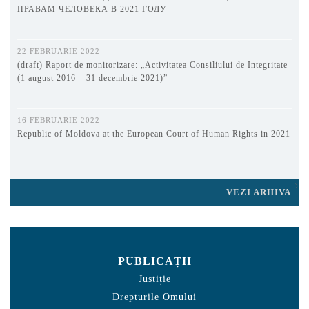
ПРАВАМ ЧЕЛОВЕКА В 2021 ГОДУ
22 FEBRUARIE 2022
(draft) Raport de monitorizare: „Activitatea Consiliului de Integritate
(1 august 2016 – 31 decembrie 2021)”
16 FEBRUARIE 2022
Republic of Moldova at the European Court of Human Rights in 2021
VEZI ARHIVA
PUBLICAȚII
Justiție
Drepturile Omului