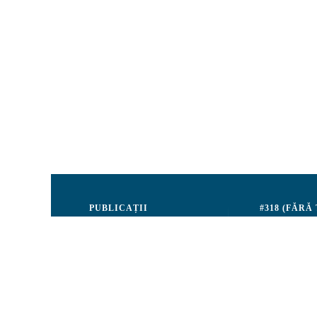
PUBLICAȚII
#318 (FĂRĂ
Justiție
Consiliul de 
Drepturile Omului
Echipa CRJM
Societate civilă
Organizarea i
Infografice
Rapoarte de ac
Buletin informativ
Donatori și Pa