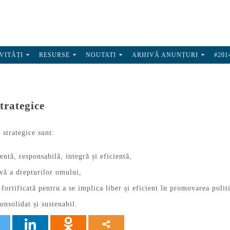
VITĂȚI
RESURSE
NOUTATI
ARHIVĂ ANUNȚURI
#201
trategice
 strategice sunt:
entă, responsabilă, integră și eficientă,
ivă a drepturilor omului,
 fortificată pentru a se implica liber și eficient în promovarea polit
onsolidat și sustenabil.