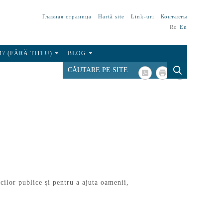
Главная страница
Hartă site
Link-uri
Контакты
Ro
En
47 (FĂRĂ TITLU)
BLOG
icilor publice și pentru a ajuta oamenii,