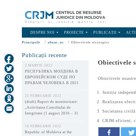
DESPRE NOI
PROIECTE
PUBLICAȚII
ACTI
/
/
Principală
about_us
Obiectivele strategice
Publicații recente
Obiectivele s
2 MARTIE 2022
РЕСПУБЛИКА МОЛДОВА В
ЕВРОПЕЙСКОМ СУДЕ ПО
Obiectivele noastre
ПРАВАМ ЧЕЛОВЕКА В 2021
ГОДУ
Justiția independ
22 FEBRUARIE 2022
(draft) Raport de monitorizare:
Realizarea efect
„Activitatea Consiliului de
Societatea civilă
Integritate (1 august 2016 – 31
decembrie 2021)”
CRJM eficient, c
16 FEBRUARIE 2022
Republic of Moldova at the